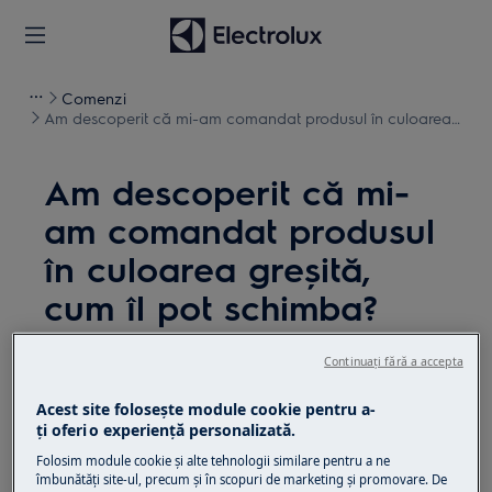
Comenzi
Am descoperit că mi-am comandat produsul în culoarea
greșită, cum îl pot schimba?
Am descoperit că mi-
am comandat produsul
în culoarea greșită,
cum îl pot schimba?
Problemă
Continuați fără a accepta
Am descoperit că am comandat culoarea greșită
Acest site folosește module cookie pentru a-
pentru aparatul meu, cum pot schimba
ţi oferi o experienţă personalizată.
aparatul?
Folosim module cookie și alte tehnologii similare pentru a ne
îmbunătăţi site-ul, precum și în scopuri de marketing și promovare. De