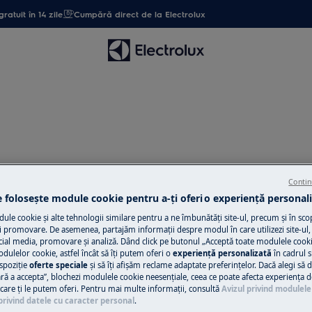
gratuit în 14 zile
Cumpără direct de la Electrolux
Suport
Contin
e folosește module cookie pentru a-ţi oferi o experienţă personali
le cookie și alte tehnologii similare pentru a ne îmbunătăţi site-ul, precum și în sco
 promovare. De asemenea, partajăm informaţii despre modul în care utilizezi site-ul, 
cial media, promovare și analiză. Dând click pe butonul „Acceptă toate modulele cooki
odulelor cookie, astfel încât să îţi putem oferi o
experienţă personalizată
în cadrul si
spoziţie
oferte speciale
și să îţi afișăm reclame adaptate preferinţelor. Dacă alegi să d
Caută printre articolele noastre de suport
ră a accepta”, blochezi modulele cookie neesenţiale, ceea ce poate afecta experienţa d
e care ţi le putem oferi. Pentru mai multe informaţii, consultă
Avizul privind modulele
privind datele cu caracter personal
.