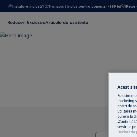
Instalare inclusă*
Transport inclus pentru comenzi >999 lei
Retur 
Reduceri Exclusive
Articole de asistență
Acest sit
Folosim modu
marketing și
noștri de so
utilizarea m
punem la di
„Continuă fă
serviciile p
Declaraţia 