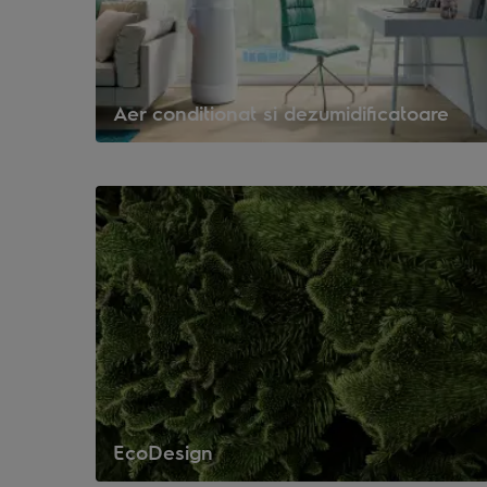
Aer conditionat si dezumidificatoare
EcoDesign