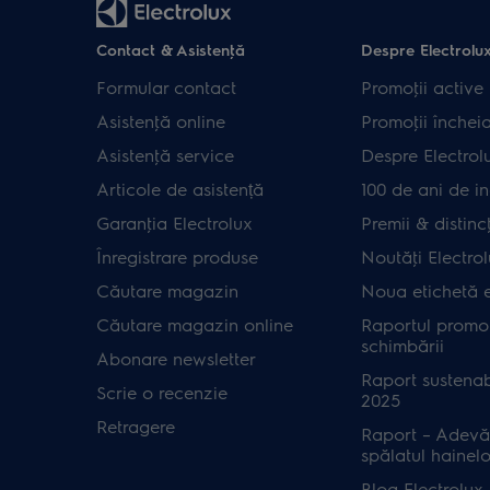
Contact & Asistenţă
Despre Electrolu
Formular contact
Promoţii active
Asistenţă online
Promoţii închei
Asistenţă service
Despre Electrol
Articole de asistență
100 de ani de in
Garanţia Electrolux
Premii & distincţ
Înregistrare produse
Noutăţi Electro
Căutare magazin
Noua etichetă 
Căutare magazin online
Raportul promot
schimbării
Abonare newsletter
Raport sustenab
Scrie o recenzie
2025
Retragere
Raport – Adevă
spălatul hainelo
Blog Electrolux