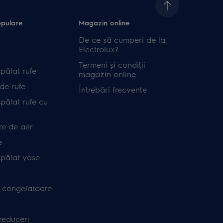
opulare
Magazin online
De ce să cumperi de la
Electrolux?
Termeni și condiţii
pălat rufe
magazin online
de rufe
Întrebări frecvente
pălat rufe cu
re de aer
e
spălat vase
i congelatoare
 reduceri