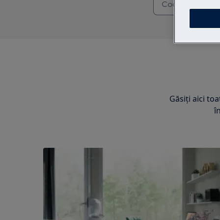
Găsiți aici to
î