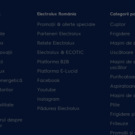
x
Electrolux România
Categorii p
Promoţii & oferte speciale
Cuptor
ate
Parteneri Electrolux
Frigidere
ux
Retete Electrolux
Mașini de s
ovaţii
Electrolux & ECOTIC
Uscătoare 
ii
Platforma B2B
Mașini de s
uscător
lux
Platforma E-Lucid
Purificatoa
energetică
Facebook
Aspiratoar
orilor
Youtube
Mașini de 
Instagram
ilitate
Plite
Pădurea Electrolux
Frigidere ș
rul despre
Friteuze
r
Promoții și