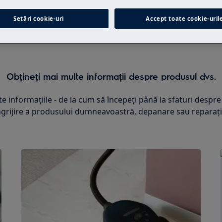
Setări cookie-uri
Accept toate cookie-uril
Obțineți mai multe informații despre produsul dvs.
ate informațiile - de la cum să începeți până la sfaturi desp
ngrijire a produsului dumneavoastră, depanare sau reparați