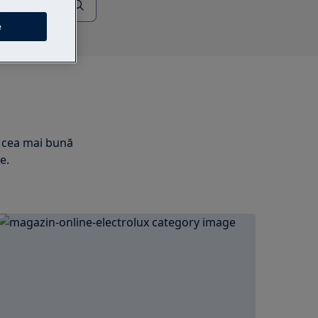
e
re cea mai bună
e.