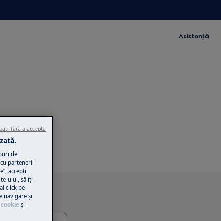
Asistenţă
uați fără a accepta
zată.
puri de
cu partenerii
e”, accepţi
te-ului, să îţi
ai click pe
e navigare și
 cookie
și