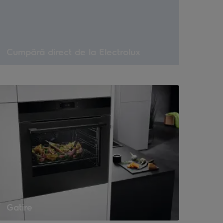
Cumpără direct de la Electrolux
Gatire