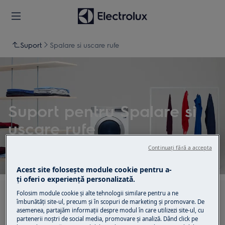
Suport
Spalare si uscare rufe
Suport pentru Spalare si
uscare rufe
Continuați fără a accepta
Acest site folosește module cookie pentru a-
ţi oferi o experienţă personalizată.
Folosim module cookie și alte tehnologii similare pentru a ne
Caută printre articolele noastre de suport
îmbunătăţi site-ul, precum și în scopuri de marketing și promovare. De
asemenea, partajăm informaţii despre modul în care utilizezi site-ul, cu
partenerii noștri de social media, promovare și analiză. Dând click pe