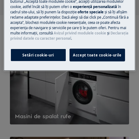
butonul „Acceptă toate modulele cookie”, accepţi utilizarea modulelor
cookie, astfel încât să îţi putem oferi o
experienţă personalizată
în
cadrul site-ului, să îţi punem la dispoziţie
oferte speciale
și să îţi afișăm
reclame adaptate preferinţelor. Dacă alegi să dai click pe „Continuă fără a
accepta”, blochezi modulele cookie neesenţiale, ceea ce poate afecta
experienţa de navigare și serviciile pe care ţi le putem oferi. Pentru mai
multe informaţii, consultă
Avizul privind modulele cookie
și
Declaraţia
privind datele cu caracter personal
.
Setări cookie-uri
Accept toate cookie-urile
Masini de spalat rufe