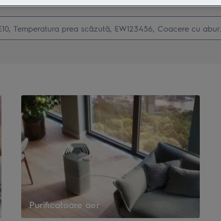
Caută printre articolele noastre de suport
Purificatoare aer