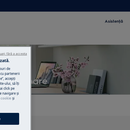
Asistenţă
uați fără a accepta
zată.
puri de
cu partenerii
dificatoare
e”, accepţi
te-ului, să îţi
ai click pe
e navigare și
 cookie
și
e