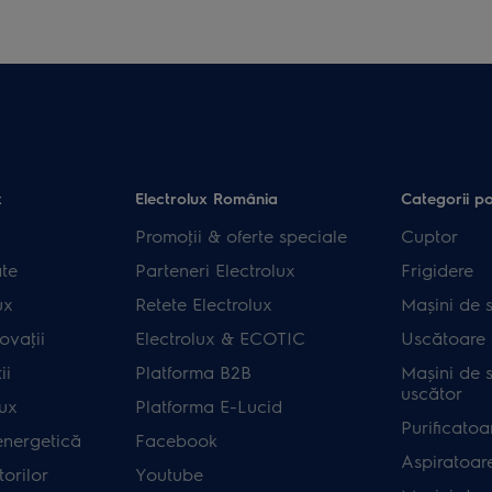
x
Electrolux România
Categorii p
Promoţii & oferte speciale
Cuptor
ate
Parteneri Electrolux
Frigidere
ux
Retete Electrolux
Mașini de s
ovaţii
Electrolux & ECOTIC
Uscătoare 
ii
Platforma B2B
Mașini de s
uscător
lux
Platforma E-Lucid
Purificatoa
energetică
Facebook
Aspiratoar
orilor
Youtube