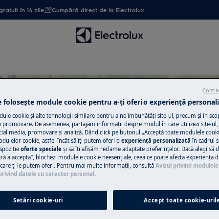
gratuit în 14 zile
Cumpără direct de la Electrolux
Contin
e folosește module cookie pentru a-ţi oferi o experienţă personali
le cookie și alte tehnologii similare pentru a ne îmbunătăţi site-ul, precum și în sco
 promovare. De asemenea, partajăm informaţii despre modul în care utilizezi site-ul, 
tru Aer conditionat si dezumi
cial media, promovare și analiză. Dând click pe butonul „Acceptă toate modulele cooki
odulelor cookie, astfel încât să îţi putem oferi o
experienţă personalizată
în cadrul si
spoziţie
oferte speciale
și să îţi afișăm reclame adaptate preferinţelor. Dacă alegi să d
ră a accepta”, blochezi modulele cookie neesenţiale, ceea ce poate afecta experienţa d
e care ţi le putem oferi. Pentru mai multe informaţii, consultă
Avizul privind modulele
privind datele cu caracter personal
.
Setări cookie-uri
Accept toate cookie-uril