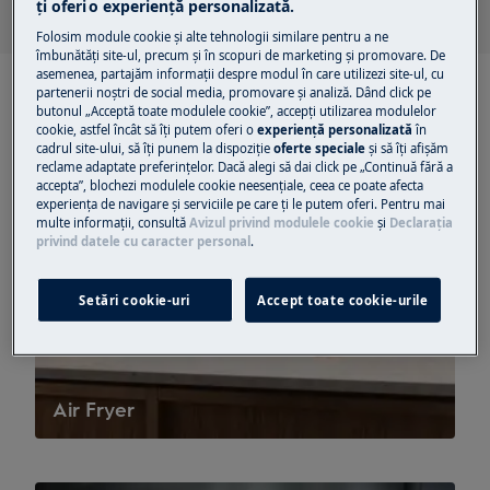
ţi oferi o experienţă personalizată.
Folosim module cookie și alte tehnologii similare pentru a ne
îmbunătăţi site-ul, precum și în scopuri de marketing și promovare. De
asemenea, partajăm informaţii despre modul în care utilizezi site-ul, cu
partenerii noștri de social media, promovare și analiză. Dând click pe
butonul „Acceptă toate modulele cookie”, accepţi utilizarea modulelor
cookie, astfel încât să îţi putem oferi o
experienţă personalizată
în
cadrul site-ului, să îţi punem la dispoziţie
oferte speciale
și să îţi afișăm
reclame adaptate preferinţelor. Dacă alegi să dai click pe „Continuă fără a
accepta”, blochezi modulele cookie neesenţiale, ceea ce poate afecta
experienţa de navigare și serviciile pe care ţi le putem oferi. Pentru mai
multe informaţii, consultă
Avizul privind modulele cookie
și
Declaraţia
privind datele cu caracter personal
.
Setări cookie-uri
Accept toate cookie-urile
Air Fryer