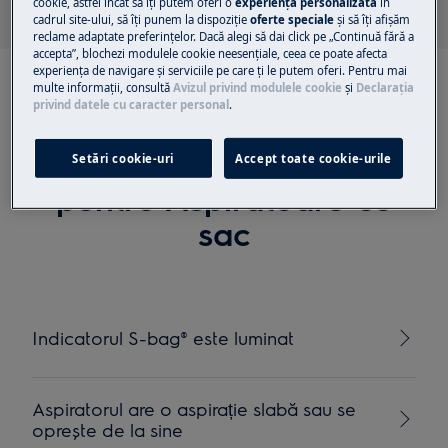
cookie, astfel încât să îţi putem oferi o
experienţă personalizată
în
cadrul site-ului, să îţi punem la dispoziţie
oferte speciale
și să îţi afișăm
reclame adaptate preferinţelor. Dacă alegi să dai click pe „Continuă fără a
accepta”, blochezi modulele cookie neesenţiale, ceea ce poate afecta
experienţa de navigare și serviciile pe care ţi le putem oferi. Pentru mai
multe informaţii, consultă
Avizul privind modulele cookie
și
Declaraţia
privind datele cu caracter personal
.
Articole recomandate
Setări cookie-uri
Accept toate cookie-urile
pentru Aspiratoare cu
sac
Indicatorul S-bag® este luminat
Aspiratorul are o aspirație slabă sau se
oprește de la sine