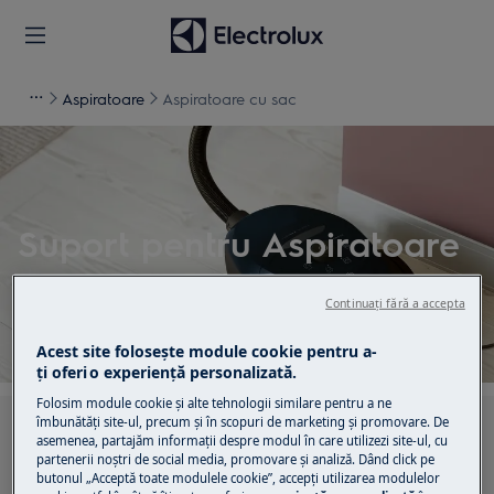
Aspiratoare
Aspiratoare cu sac
Suport pentru Aspiratoare
cu sac
Continuați fără a accepta
Acest site folosește module cookie pentru a-
ţi oferi o experienţă personalizată.
Folosim module cookie și alte tehnologii similare pentru a ne
îmbunătăţi site-ul, precum și în scopuri de marketing și promovare. De
Caută printre articolele noastre de suport
asemenea, partajăm informaţii despre modul în care utilizezi site-ul, cu
partenerii noștri de social media, promovare și analiză. Dând click pe
butonul „Acceptă toate modulele cookie”, accepţi utilizarea modulelor