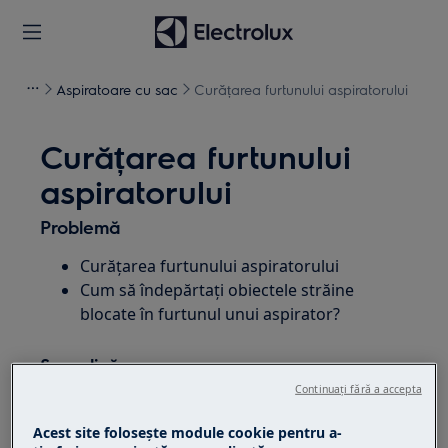
Aspiratoare cu sac
Curățarea furtunului aspiratorului
Curățarea furtunului
aspiratorului
Problemă
Curățarea furtunului aspiratorului
Cum să îndepărtați obiectele străine
blocate în furtunul unui aspirator?
Se aplică
Continuați fără a accepta
Aspirator
Aspirator fara sac
Acest site folosește module cookie pentru a-