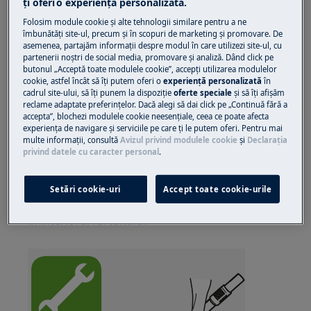
ţi oferi o experienţă personalizată.
Soluție
Folosim module cookie și alte tehnologii similare pentru a ne
îmbunătăţi site-ul, precum și în scopuri de marketing și promovare. De
asemenea, partajăm informaţii despre modul în care utilizezi site-ul, cu
1. Împingeți matura prin furtun pentru a
partenerii noștri de social media, promovare și analiză. Dând click pe
îndepărta orice obiecte străine care sunt
butonul „Acceptă toate modulele cookie”, accepţi utilizarea modulelor
blocate în furtun. Luați capătul măturii și
cookie, astfel încât să îţi putem oferi o
experienţă personalizată
în
cadrul site-ului, să îţi punem la dispoziţie
oferte speciale
și să îţi afișăm
împingeți-l prin furtun. Introduceți stick-ul încet
reclame adaptate preferinţelor. Dacă alegi să dai click pe „Continuă fără a
pentru a nu rupe sau perfora furtunul
accepta”, blochezi modulele cookie neesenţiale, ceea ce poate afecta
experienţa de navigare și serviciile pe care ţi le putem oferi. Pentru mai
accidental.
multe informaţii, consultă
Avizul privind modulele cookie
și
Declaraţia
privind datele cu caracter personal
.
2. Curățați furtunul strângându-l ușor.
Cu toate acestea, aveți grijă în cazul în care
Setări cookie-uri
Accept toate cookie-urile
obstrucția a fost cauzată de sticlă sau ace prinse
în interiorul furtunului.