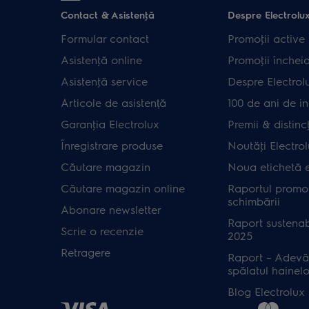
Contact & Asistenţă
Despre Electrolu
Formular contact
Promoţii active
Asistenţă online
Promoţii închei
Asistenţă service
Despre Electrol
Articole de asistență
100 de ani de in
Garanţia Electrolux
Premii & distincţ
Înregistrare produse
Noutăţi Electro
Căutare magazin
Noua etichetă 
Căutare magazin online
Raportul promot
schimbării
Abonare newsletter
Raport sustenab
Scrie o recenzie
2025
Retragere
Raport – Adevă
spălatul hainelo
Blog Electrolux