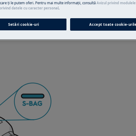
e care ţi le putem oferi. Pentru mai multe informaţii, consultă
Avizul privind modulele
privind datele cu caracter personal
.
Setări cookie-uri
Accept toate cookie-uril