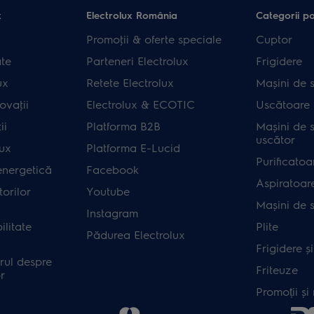
x
Electrolux România
Categorii p
Promoţii & oferte speciale
Cuptor
ate
Parteneri Electrolux
Frigidere
ux
Retete Electrolux
Mașini de s
ovaţii
Electrolux & ECOTIC
Uscătoare 
ii
Platforma B2B
Mașini de s
uscător
lux
Platforma E-Lucid
Purificatoa
energetică
Facebook
Aspiratoar
orilor
Youtube
Mașini de 
Instagram
ilitate
Plite
Pădurea Electrolux
Frigidere ș
rul despre
Friteuze
r
Promoții și