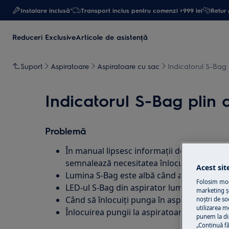
Instalare inclusă*
Transport inclus pentru comenzi >999 lei
Retur 
Reduceri Exclusive
Articole de asistență
Suport
Aspiratoare
Aspiratoare cu sac
Indicatorul S-Bag 
Indicatorul S-Bag plin 
Problemă
În manual lipsesc informații detaliate des
semnalează necesitatea înlocuirii sacului
Acest sit
Lumina S-Bag este albă când aspiratorul e
Folosim modu
LED-ul S-Bag din aspirator luminează alb t
marketing și
Când să înlocuiți punga în aspiratorul Pur
noștri de so
utilizarea m
Înlocuirea pungii la aspiratoarele Pure D8
punem la di
„Continuă fă