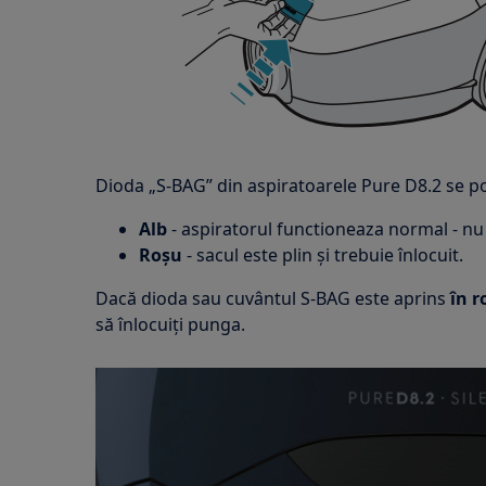
Dioda „S-BAG” din aspiratoarele Pure D8.2 se po
Alb
- aspiratorul functioneaza normal - nu e
Roșu
- sacul este plin și trebuie înlocuit.
Dacă dioda sau cuvântul S-BAG este aprins
în r
să înlocuiți punga.