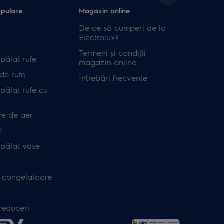
opulare
Magazin online
De ce să cumperi de la
Electrolux?
Termeni și condiţii
pălat rufe
magazin online
de rufe
Întrebări frecvente
pălat rufe cu
re de aer
e
spălat vase
i congelatoare
 reduceri