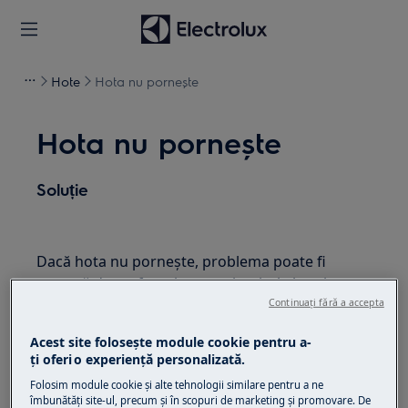
Hote
Hota nu pornește
Hota nu pornește
Soluție
Dacă hota nu pornește, problema poate fi
cauzată de mufa, priza sau circuitul electric.
Dacă LED-urile / luminile nu funcționează,
Continuați fără a accepta
verificați mai întâi sursa de alimentare.
Acest site folosește module cookie pentru a-
ţi oferi o experienţă personalizată.
Dacă hota este conectată la o priză, încercați să
conectați un aparat mic (de exemplu, o lampă
Folosim module cookie și alte tehnologii similare pentru a ne
îmbunătăţi site-ul, precum și în scopuri de marketing și promovare. De
sau un ceainic) la acea priză pentru a verifica