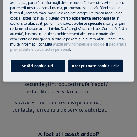
asemenea, partajăm informaţii despre modul în care utilizezi site-ul, cu
dacă funcționează.
partenerii noștri de social media, promovare și analiză. Dând click pe
butonul „Acceptă toate modulele cookie”, accepţi utilizarea modulelor
cookie, astfel încât să îţi putem oferi o
experienţă personalizată
în
Dacă aparatul nu funcționează:
cadrul site-ului, să îţi punem la dispoziţie
oferte speciale
și să îţi afișăm
reclame adaptate preferinţelor. Dacă alegi să dai click pe „Continuă fără a
Este posibil să existe o problemă legată de
accepta”, blochezi modulele cookie neesenţiale, ceea ce poate afecta
electricitate, specifică prizei
experienţa de navigare și serviciile pe care ţi le putem oferi. Pentru mai
multe informaţii, consultă
Avizul privind modulele cookie
și
Declaraţia
Verificați întrerupătorul sau siguranțele.
privind datele cu caracter personal
.
Dacă sursa de alimentare funcționează:
Setări cookie-uri
Accept toate cookie-urile
Resetați-l prin deconectarea sau scoaterea
dopului de la priză. Așteptați apoi 30 de
secunde și introduceți mufa înapoi /
restabiliți puterea la capotă.
Dacă acest lucru nu rezolvă problema,
contactați un centru de service autorizat.
A fost util acest articol?