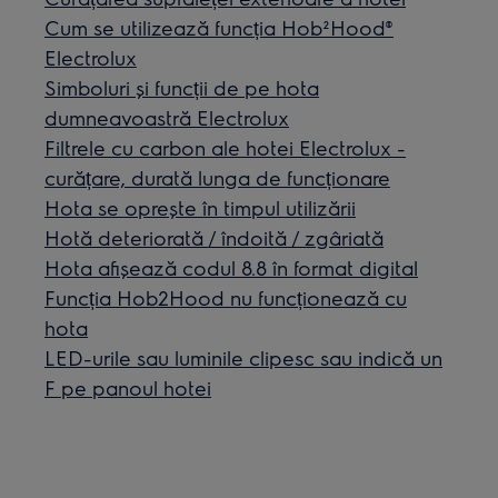
Cum se utilizează funcția Hob²Hood®
Electrolux
Simboluri și funcții de pe hota
dumneavoastră Electrolux
Filtrele cu carbon ale hotei Electrolux -
curățare, durată lunga de funcționare
Hota se oprește în timpul utilizării
Hotă deteriorată / îndoită / zgâriată
Hota afișează codul 8.8 în format digital
Funcția Hob2Hood nu funcționează cu
hota
LED-urile sau luminile clipesc sau indică un
F pe panoul hotei