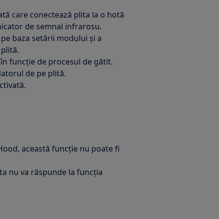
ă care conectează plita la o hotă
nicator de semnal infrarosu.
 pe baza setării modului și a
plită.
în funcție de procesul de gătit.
torul de pe plită.
tivată.
Hood, această funcție nu poate fi
a nu va răspunde la funcția