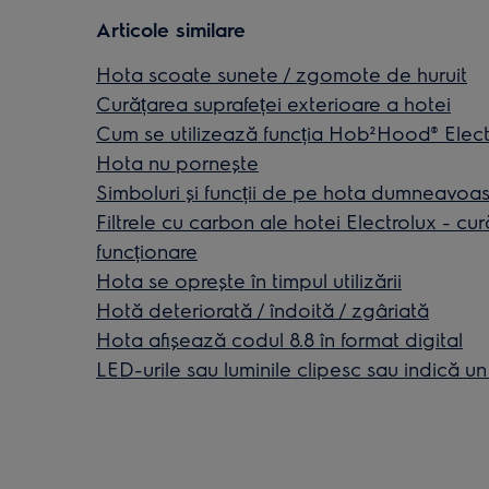
Articole similare
Hota scoate sunete / zgomote de huruit
Curățarea suprafeței exterioare a hotei
Cum se utilizează funcția Hob²Hood® Elect
Hota nu pornește
Simboluri și funcții de pe hota dumneavoas
Filtrele cu carbon ale hotei Electrolux - cu
funcționare
Hota se oprește în timpul utilizării
Hotă deteriorată / îndoită / zgâriată
Hota afișează codul 8.8 în format digital
LED-urile sau luminile clipesc sau indică u