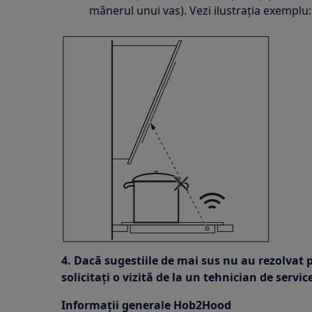
mânerul unui vas). Vezi ilustrația exemplu:
4. Dacă sugestiile de mai sus nu au rezolva
solicitați o vizită de la un tehnician de servic
Informații generale Hob2Hood