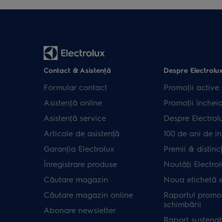
Contact & Asistenţă
Despre Electrolu
Formular contact
Promoţii active
Asistenţă online
Promoţii închei
Asistenţă service
Despre Electrol
Articole de asistență
100 de ani de in
Garanţia Electrolux
Premii & distincţ
Înregistrare produse
Noutăţi Electro
Căutare magazin
Noua etichetă 
Căutare magazin online
Raportul promot
schimbării
Abonare newsletter
Raport sustenab