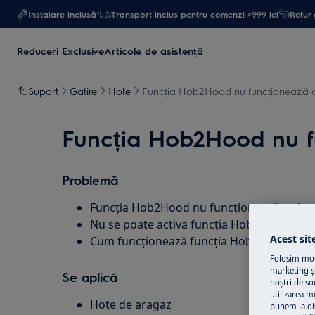
Instalare inclusă*
Transport inclus pentru comenzi >999 lei
Retur 
Reduceri Exclusive
Articole de asistență
Suport
Gatire
Hote
Funcția Hob2Hood nu funcționează 
Funcția Hob2Hood nu f
Problemă
Funcția Hob2Hood nu funcționează cu ho
Nu se poate activa funcția Hob2Hood
Acest sit
Cum funcționează funcția Hob2Hood?
Folosim modu
marketing și
Se aplică
noștri de so
utilizarea m
Hote de aragaz
punem la di