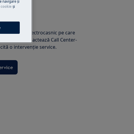
e navigare și
 cookie
și
ţă service
e
paratul tău electrocasnic pe care
singur(ă)? Contactează Call Center-
icită o intervenţie service.
rvice