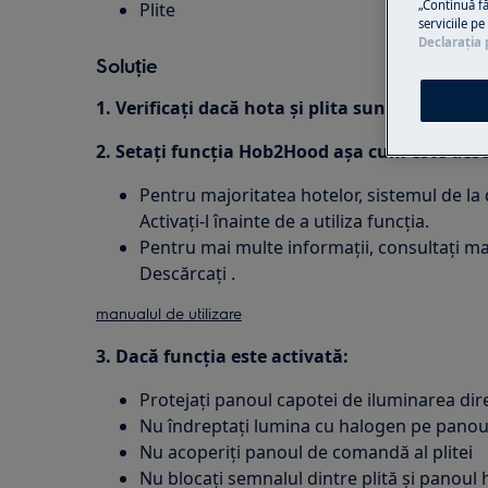
„Continuă fă
Plite
serviciile p
Declaraţia 
Soluție
1. Verificați dacă hota și plita sunt echipat
2. Setați funcția Hob2Hood așa cum este descr
Pentru majoritatea hotelor, sistemul de la d
Activați-l înainte de a utiliza funcția.
Pentru mai multe informații, consultați man
Descărcați .
manualul de utilizare
3. Dacă funcția este activată:
Protejați panoul capotei de iluminarea dir
Nu îndreptați lumina cu halogen pe panou
Nu acoperiți panoul de comandă al plitei
Nu blocați semnalul dintre plită și panoul