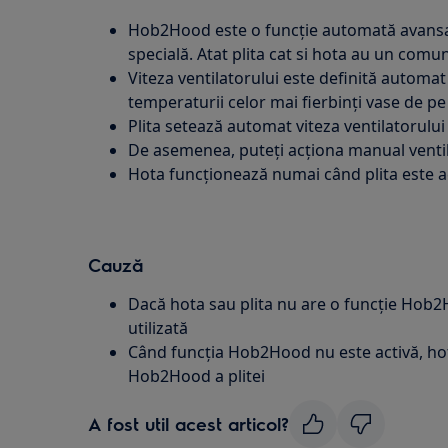
Hob2Hood este o funcție automată avansat
specială. Atat plita cat si hota au un comu
Viteza ventilatorului este definită automat
temperaturii celor mai fierbinți vase de pe 
Plita setează automat viteza ventilatorului 
De asemenea, puteți acționa manual ventila
Hota funcționează numai când plita este ac
Cauză
Dacă hota sau plita nu are o funcție Hob2
utilizată
Când funcția Hob2Hood nu este activă, hot
Hob2Hood a plitei
A fost util acest articol?