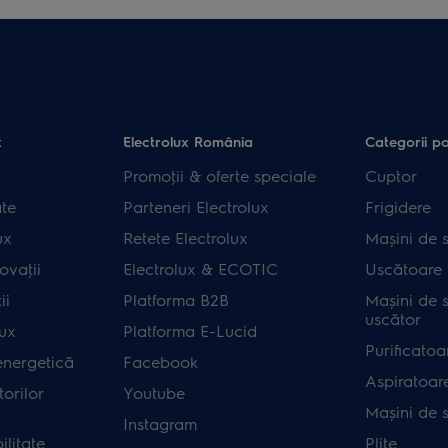
x
Electrolux România
Categorii p
Promoţii & oferte speciale
Cuptor
ate
Parteneri Electrolux
Frigidere
ux
Retete Electrolux
Mașini de s
ovaţii
Electrolux & ECOTIC
Uscătoare 
ii
Platforma B2B
Mașini de s
uscător
lux
Platforma E-Lucid
Purificatoa
energetică
Facebook
Aspiratoar
orilor
Youtube
Mașini de 
Instagram
ilitate
Plite