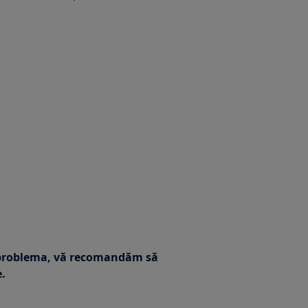
t problema, vă recomandăm să
e.