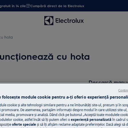
gratuit în 14 zile
Cumpără direct de la Electrolux
cu hota
uncționează cu hota
Descarcă manua
ta
Contin
Nu mai găsești ma
e folosește module cookie pentru a-ţi oferi o experienţă personali
Descarcă versiunea
le cookie și alte tehnologii similare pentru a ne îmbunătăţi site-ul, precum și în sco
 promovare. De asemenea, partajăm informaţii despre modul în care utilizezi site-ul, 
cial media, promovare și analiză. Dând click pe butonul „Acceptă toate modulele cooki
Găsește manual
odulelor cookie, astfel încât să îţi putem oferi o
experienţă personalizată
în cadrul si
spoziţie
oferte speciale
și să îţi afișăm reclame adaptate preferinţelor. Dacă alegi să d