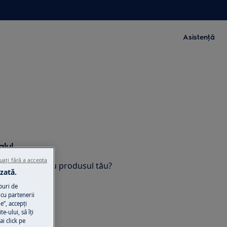
Asistenţă
lul
uați fără a accepta
nualul venit cu produsul tău?
zată.
 digitală.
puri de
cu partenerii
e”, accepţi
ul
te-ului, să îţi
ai click pe