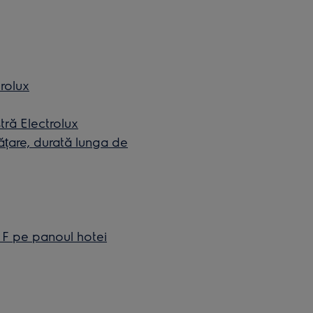
rolux
tră Electrolux
rățare, durată lunga de
n F pe panoul hotei