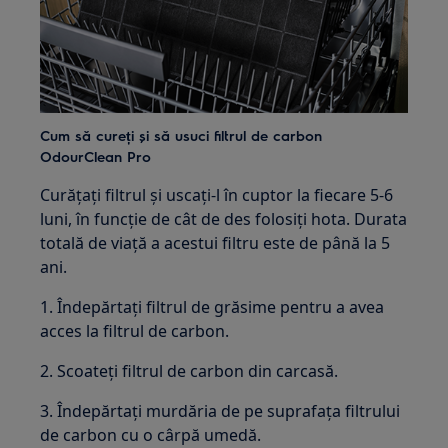
Cum să cureți și să usuci filtrul de carbon
OdourClean Pro
Curățați filtrul și uscați-l în cuptor la fiecare 5-6
luni, în funcție de cât de des folosiți hota. Durata
totală de viață a acestui filtru este de până la 5
ani.
1. Îndepărtați filtrul de grăsime pentru a avea
acces la filtrul de carbon.
2. Scoateți filtrul de carbon din carcasă.
3. Îndepărtați murdăria de pe suprafața filtrului
de carbon cu o cârpă umedă.