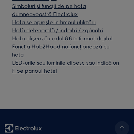
Simboluri și funcții de pe hota
dumneavoastră Electrolux
Hota se oprește în timpul utilizării
Hotă deteriorată / îndoită / zgâriată
Hota afișează codul 8.8 în format digital
Funcția Hob2Hood nu funcționează cu
hota
LED-urile sau luminile clipesc sau indică un
F pe panoul hotei