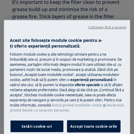
It’s important to keep the filter clean to prevent
grease build-up and minimise the risk of a
grease fire. Thick layers of grease in the filter
may also lead to a lower suction effect. This
Continuați fără a accepta
reduces the ventilation performance and can
increase the noise level.
Acest site folosește module cookie pentru a-
ţi oferi o experienţă personalizată.
There are two different types of grease filters:
Folosim module cookie și alte tehnologii similare pentru a ne
disposable and reusable.
îmbunătăţi site-ul, precum și în scopuri de marketing și promovare. De
asemenea, partajăm informaţii despre modul în care utilizezi site-ul, cu
partenerii noștri de social media, promovare și analiză. Dând click pe
Filtre din fleece de unică folosință
butonul „Acceptă toate modulele cookie”, accepţi utilizarea modulelor
cookie, astfel încât să îţi putem oferi o
experienţă personalizată
în
cadrul site-ului, să îţi punem la dispoziţie
oferte speciale
și să îţi afișăm
reclame adaptate preferinţelor. Dacă alegi să dai click pe „Continuă fără a
accepta”, blochezi modulele cookie neesenţiale, ceea ce poate afecta
experienţa de navigare și serviciile pe care ţi le putem oferi. Pentru mai
multe informaţii, consultă
Avizul privind modulele cookie
și
Declaraţia
privind datele cu caracter personal
.
Setări cookie-uri
Accept toate cookie-urile