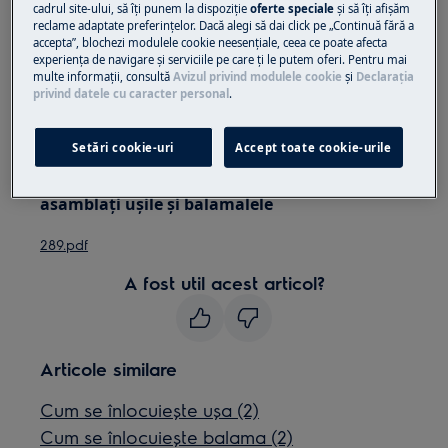
Folosiți întotdeauna mănuși de siguranță și
cadrul site-ului, să îţi punem la dispoziţie
oferte speciale
și să îţi afișăm
încălțăminte închisă.
reclame adaptate preferinţelor. Dacă alegi să dai click pe „Continuă fără a
accepta”, blochezi modulele cookie neesenţiale, ceea ce poate afecta
experienţa de navigare și serviciile pe care ţi le putem oferi. Pentru mai
Vă rugăm să rețineți că autorepararea sau reparația
multe informaţii, consultă
Avizul privind modulele cookie
și
Declaraţia
neprofesională poate avea consecințe de siguranță
privind datele cu caracter personal
.
dacă nu este efectuată corect
Setări cookie-uri
Accept toate cookie-urile
Instrucțiunile ușilor din spate oferă
informații despre cum să dezasamblați și să
asamblați ușile și balamalele
289.pdf
A fost util acest articol?
Articole similare
Cum se înlocuiește ușa (2)
Cum se înlocuiește balama (2)