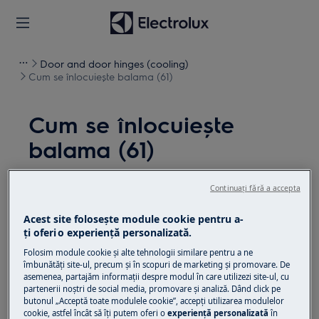
Door and door hinges (cooling)
Cum se înlocuiește balama (61)
Cum se înlocuiește
balama (61)
Soluție
Continuați fără a accepta
Înainte de orice operațiune de întreținere, dezactivați
Acest site folosește module cookie pentru a-
aparatul și deconectați ștecherul de la
priză.
ţi oferi o experienţă personalizată.
Folosim module cookie și alte tehnologii similare pentru a ne
Aveți întotdeauna grijă când mutați aparatele,
îmbunătăţi site-ul, precum și în scopuri de marketing și promovare. De
pentru aparatele grele este necesar să le mutați
asemenea, partajăm informaţii despre modul în care utilizezi site-ul, cu
partenerii noștri de social media, promovare și analiză. Dând click pe
două persoane.
butonul „Acceptă toate modulele cookie”, accepţi utilizarea modulelor
cookie, astfel încât să îţi putem oferi o
experienţă personalizată
în