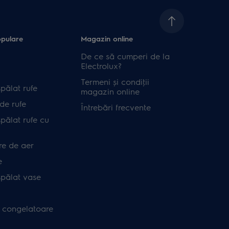
opulare
Magazin online
De ce să cumperi de la
Electrolux?
Termeni și condiţii
pălat rufe
magazin online
de rufe
Întrebări frecvente
pălat rufe cu
re de aer
e
spălat vase
i congelatoare