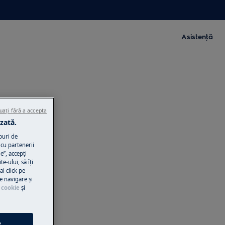
Asistenţă
uați fără a accepta
zată.
puri de
cu partenerii
e”, accepţi
te-ului, să îţi
ai click pe
e navigare și
 cookie
și
e