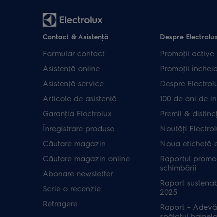
Contact & Asistenţă
Despre Electrolu
Formular contact
Promoţii active
Asistenţă online
Promoţii închei
Asistenţă service
Despre Electrol
Articole de asistență
100 de ani de in
Garanţia Electrolux
Premii & distincţ
Înregistrare produse
Noutăţi Electro
Căutare magazin
Noua etichetă 
Căutare magazin online
Raportul promot
schimbării
Abonare newsletter
Raport sustenab
Scrie o recenzie
2025
Retragere
Raport – Adevă
spălatul hainelo