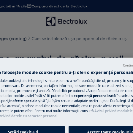
gratuit în 14 zile
Cumpără direct de la Electrolux
ges (cooling)
Cum se instalează ușa pe aparatul de răcire a ușii
e aparatul de răcire a ușii
Contin
e folosește module cookie pentru a-ţi oferi o experienţă personali
le cookie și alte tehnologii similare pentru a ne îmbunătăţi site-ul, precum și în sco
 promovare. De asemenea, partajăm informaţii despre modul în care utilizezi site-ul, 
cial media, promovare și analiză. Dând click pe butonul „Acceptă toate modulele cooki
ți aparatul și deconectați ștecherul de
odulelor cookie, astfel încât să îţi putem oferi o
experienţă personalizată
în cadrul si
spoziţie
oferte speciale
și să îţi afișăm reclame adaptate preferinţelor. Dacă alegi să d
ră a accepta”, blochezi modulele cookie neesenţiale, ceea ce poate afecta experienţa d
u aparatele grele este necesar să le
e care ţi le putem oferi. Pentru mai multe informaţii, consultă
Avizul privind modulele
privind datele cu caracter personal
.
inte închisă.
Setări cookie-uri
Accept toate cookie-uril