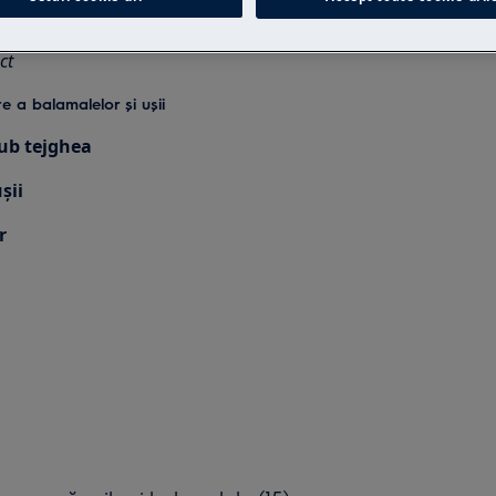
ia neprofesională poate avea
ct
e a balamalelor și ușii
sub tejghea
șii
r