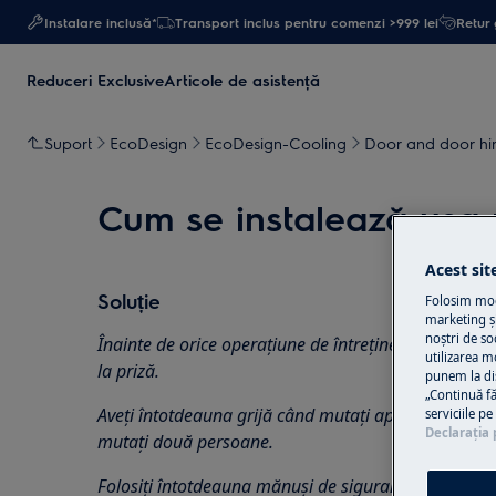
Instalare inclusă*
Transport inclus pentru comenzi >999 lei
Retur 
Reduceri Exclusive
Articole de asistență
Suport
EcoDesign
EcoDesign-Cooling
Door and door hin
Cum se instalează ușa p
Acest sit
Soluție
Folosim modu
marketing și
noștri de so
Înainte de orice operațiune de întreținere, dezactiva
utilizarea m
la
priză.
punem la di
„Continuă fă
Aveți întotdeauna grijă când mutați aparatele, pentr
serviciile p
Declaraţia 
mutați două persoane.
Folosiți întotdeauna mănuși de siguranță și încălțăm