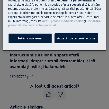
cookie, astfel încât să îţi putem oferi o
experienţă personalizată
în
pentru aparatele grele este necesar să le mutați
cadrul site-ului, să îţi punem la dispoziţie
oferte speciale
și să îţi afișăm
două persoane.
reclame adaptate preferinţelor. Dacă alegi să dai click pe „Continuă fără a
accepta”, blochezi modulele cookie neesenţiale, ceea ce poate afecta
experienţa de navigare și serviciile pe care ţi le putem oferi. Pentru mai
Folosiți întotdeauna mănuși de siguranță și
multe informaţii, consultă
Avizul privind modulele cookie
și
Declaraţia
încălțăminte închisă.
privind datele cu caracter personal
.
Vă rugăm să rețineți că autorepararea sau reparația
Setări cookie-uri
Accept toate cookie-urile
neprofesională poate avea consecințe de siguranță
dacă nu este efectuată corect
Instrucțiunile ușilor din spate oferă
informații despre cum să dezasamblați și să
asamblați ușile și balamalele
280157733.pdf
A fost util acest articol?
Articole similare