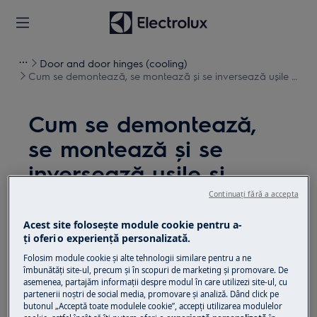
Door and door hinges (cooling)
Cum se demontează, se montează și se inversează ușile și
balamalele (15)
Cum se demontează,
se montează și se
inversează ușile și
balamalele (15)
Continuați fără a accepta
Acest site folosește module cookie pentru a-
Soluție
ţi oferi o experienţă personalizată.
Folosim module cookie și alte tehnologii similare pentru a ne
Înainte de orice operațiune de întreținere, dezactivați
îmbunătăţi site-ul, precum și în scopuri de marketing și promovare. De
aparatul și deconectați ștecherul de la
priză.
asemenea, partajăm informaţii despre modul în care utilizezi site-ul, cu
partenerii noștri de social media, promovare și analiză. Dând click pe
Aveți întotdeauna grijă când mutați aparatele,
butonul „Acceptă toate modulele cookie”, accepţi utilizarea modulelor