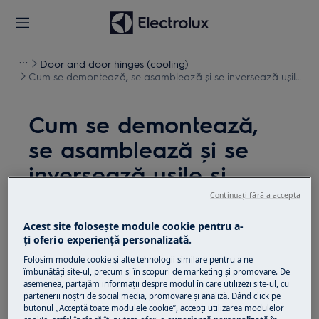
Door and door hinges (cooling)
Cum se demontează, se asamblează și se inversează ușile
și balamalele (9)
Cum se demontează,
se asamblează și se
inversează ușile și
balamalele (9)
Continuați fără a accepta
Acest site folosește module cookie pentru a-
Soluție
ţi oferi o experienţă personalizată.
Folosim module cookie și alte tehnologii similare pentru a ne
Înainte de orice operațiune de întreținere, dezactivați
îmbunătăţi site-ul, precum și în scopuri de marketing și promovare. De
aparatul și deconectați ștecherul de la
priză.
asemenea, partajăm informaţii despre modul în care utilizezi site-ul, cu
partenerii noștri de social media, promovare și analiză. Dând click pe
Aveți întotdeauna grijă când mutați aparatele,
butonul „Acceptă toate modulele cookie”, accepţi utilizarea modulelor