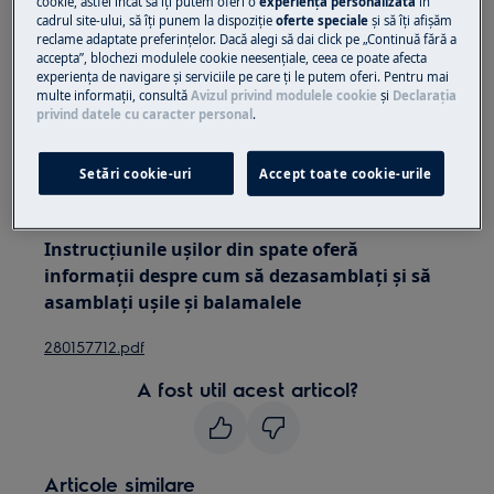
cookie, astfel încât să îţi putem oferi o
experienţă personalizată
în
pentru aparatele grele este necesar să le mutați
cadrul site-ului, să îţi punem la dispoziţie
oferte speciale
și să îţi afișăm
două persoane.
reclame adaptate preferinţelor. Dacă alegi să dai click pe „Continuă fără a
accepta”, blochezi modulele cookie neesenţiale, ceea ce poate afecta
experienţa de navigare și serviciile pe care ţi le putem oferi. Pentru mai
Folosiți întotdeauna mănuși de siguranță și
multe informaţii, consultă
Avizul privind modulele cookie
și
Declaraţia
încălțăminte închisă.
privind datele cu caracter personal
.
Vă rugăm să rețineți că autorepararea sau reparația
Setări cookie-uri
Accept toate cookie-urile
neprofesională poate avea consecințe de siguranță
dacă nu este efectuată corect
Instrucțiunile ușilor din spate oferă
informații despre cum să dezasamblați și să
asamblați ușile și balamalele
280157712.pdf
A fost util acest articol?
Articole similare