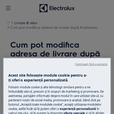
Livrare & retur
Cum pot modifica adresa de livrare după finalizarea
comenzii?
Cum pot modifica
adresa de livrare după
finalizarea comenzii?
Continuați fără a accepta
Problemă
Acest site folosește module cookie pentru a-
ţi oferi o experienţă personalizată.
Cum pot modifica adresa de livrare după
finalizarea comenzii?
Folosim module cookie și alte tehnologii similare pentru a ne
îmbunătăţi site-ul, precum și în scopuri de marketing și promovare. De
asemenea, partajăm informaţii despre modul în care utilizezi site-ul, cu
Soluție
partenerii noștri de social media, promovare și analiză. Dând click pe
butonul „Acceptă toate modulele cookie”, accepţi utilizarea modulelor
cookie, astfel încât să îţi putem oferi o
experienţă personalizată
în
Adresa de livrare a unei comenzi confirmate
cadrul site-ului, să îţi punem la dispoziţie
oferte speciale
și să îţi afișăm