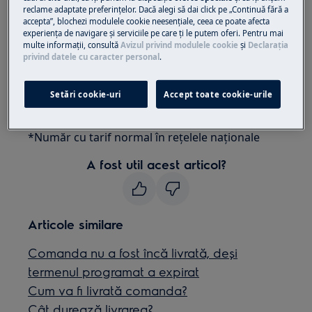
poate fi modificată doar dacă aceasta nu a fost
reclame adaptate preferinţelor. Dacă alegi să dai click pe „Continuă fără a
accepta”, blochezi modulele cookie neesenţiale, ceea ce poate afecta
predată partenerului nostru logistic pentru a fi
experienţa de navigare și serviciile pe care ţi le putem oferi. Pentru mai
livrată. Pentru a verifica acest lucru, te rugăm să
multe informaţii, consultă
Avizul privind modulele cookie
și
Declaraţia
contactezi Serviciul Clienţi la 021 9913* sau
privind datele cu caracter personal
.
shop@electrolux.ro, de luni până vineri, între
orele 08:00 - 20:00 (cu excepţia sărbătorilor
Setări cookie-uri
Accept toate cookie-urile
legale).
*Număr cu tarif normal în reţelele naţionale
A fost util acest articol?
Articole similare
Comanda nu a fost încă livrată, deși
termenul programat a expirat
Cum va fi livrată comanda?
Cât durează livrarea?