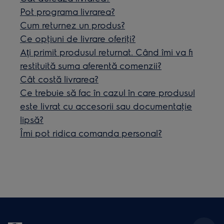
Pot programa livrarea?
Cum returnez un produs?
Ce opţiuni de livrare oferiţi?
Ați primit produsul returnat. Când îmi va fi
restituită suma aferentă comenzii?
Cât costă livrarea?
Ce trebuie să fac în cazul în care produsul
este livrat cu accesorii sau documentaţie
lipsă?
Îmi pot ridica comanda personal?