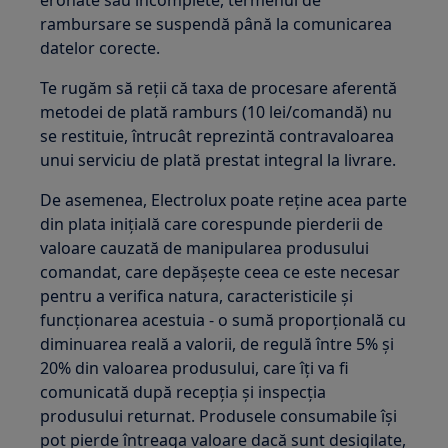
eronate sau incomplete, termenul de
rambursare se suspendă până la comunicarea
datelor corecte.
Te rugăm să reții că taxa de procesare aferentă
metodei de plată ramburs (10 lei/comandă) nu
se restituie, întrucât reprezintă contravaloarea
unui serviciu de plată prestat integral la livrare.
De asemenea, Electrolux poate reține acea parte
din plata inițială care corespunde pierderii de
valoare cauzată de manipularea produsului
comandat, care depășește ceea ce este necesar
pentru a verifica natura, caracteristicile și
funcționarea acestuia - o sumă proporțională cu
diminuarea reală a valorii, de regulă între 5% și
20% din valoarea produsului, care îți va fi
comunicată după recepția și inspecția
produsului returnat. Produsele consumabile își
pot pierde întreaga valoare dacă sunt desigilate,