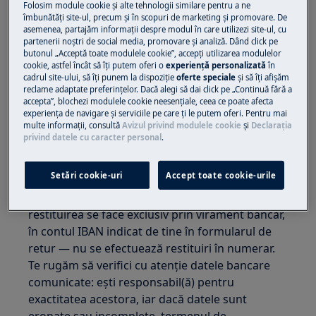
Folosim module cookie și alte tehnologii similare pentru a ne
Contravaloarea produsului returnat va fi
îmbunătăţi site-ul, precum și în scopuri de marketing și promovare. De
asemenea, partajăm informaţii despre modul în care utilizezi site-ul, cu
rambursată în termen de 14 zile calendaristice
partenerii noștri de social media, promovare și analiză. Dând click pe
de la data la care suntem informați cu privire la
butonul „Acceptă toate modulele cookie”, accepţi utilizarea modulelor
decizia ta de retragere. Ne rezervăm dreptul de
cookie, astfel încât să îţi putem oferi o
experienţă personalizată
în
cadrul site-ului, să îţi punem la dispoziţie
oferte speciale
și să îţi afișăm
a amâna rambursarea până la recepția efectivă
reclame adaptate preferinţelor. Dacă alegi să dai click pe „Continuă fără a
a produsului returnat sau până la primirea
accepta”, blochezi modulele cookie neesenţiale, ceea ce poate afecta
experienţa de navigare și serviciile pe care ţi le putem oferi. Pentru mai
dovezii de expediere a acestuia (AWB), oricare
multe informaţii, consultă
Avizul privind modulele cookie
și
Declaraţia
dintre aceste momente intervine mai devreme.
privind datele cu caracter personal
.
Rambursarea se va face prin aceeași metodă de
Setări cookie-uri
Accept toate cookie-urile
plată utilizată pentru achiziție. Excepție: pentru
comenzile achitate ramburs (numerar la livrare),
restituirea se face exclusiv prin virament bancar,
în contul IBAN indicat de tine în formularul de
retur — nu se efectuează restituiri în numerar.
Te rugăm să verifici cu atenție datele bancare
comunicate: ești responsabil(ă) pentru
exactitatea acestora, iar dacă datele sunt