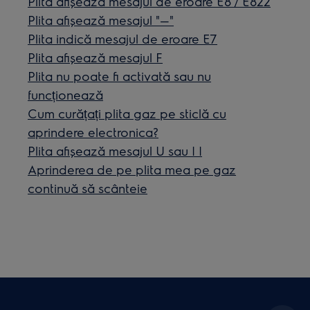
Plita afișează mesajul de eroare E8 / E822
Plita afişează mesajul "—"
Plita indică mesajul de eroare E7
Plita afișează mesajul F
Plita nu poate fi activată sau nu
funcționează
Cum curățați plita gaz pe sticlă cu
aprindere electronica?
Plita afişează mesajul U sau | |
Aprinderea de pe plita mea pe gaz
continuă să scânteie