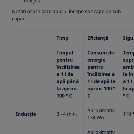
mai jos.
Notati ora în care aburul începe să scape de sub
capac.
Timp
Eficienţă
Sigu
Timpul
Consum de
Tem
pentru
energie
supr
încălzirea
pentru
ambi
a 1 l de
încălzirea a
la î
apă până
1 l de apă la
a 1 
la aprox.
aprox. 100 °
la a
100 ° C
C
° C
Aproximativ.
Inducţie
3 - 4 min.
110 
134 Wh
Aproximativ.