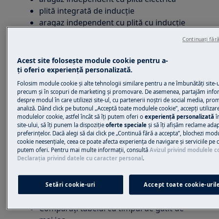
plită integrată de inducție
aragaz independent cu plită cu inducție
plita integrata pe gaz
Continuați făr
aragaz independent cu plita pe gaz
Acest site folosește module cookie pentru a-
Rezoluţie:
ţi oferi o experienţă personalizată.
1. Măsurați timpul de gătire după cum
Folosim module cookie și alte tehnologii similare pentru a ne îmbunătăţi site-u
precum și în scopuri de marketing și promovare. De asemenea, partajăm info
urmează:
despre modul în care utilizezi site-ul, cu partenerii noștri de social media, pro
analiză. Dând click pe butonul „Acceptă toate modulele cookie”, accepţi utilizar
Folosiți o cratiță de oțel care se potrivește
modulelor cookie, astfel încât să îţi putem oferi o
experienţă personalizată
î
perfect pe zona de gătit.
site-ului, să îţi punem la dispoziţie
oferte speciale
și să îţi afișăm reclame ada
preferinţelor. Dacă alegi să dai click pe „Continuă fără a accepta”, blochezi mod
Asigurați-vă că partea de jos a cratiței este
cookie neesenţiale, ceea ce poate afecta experienţa de navigare și serviciile pe ca
uniforma apăsând o riglă spre bază.
putem oferi. Pentru mai multe informaţii, consultă
Avizul privind modulele c
Declaraţia privind datele cu caracter personal
.
Turnați 1 l de apă în cratiță și puneți
capacul.
Puneți cratița pe zona de gătit. Setați la cea
Setări cookie-uri
Accept toate cookie-uril
mai înaltă setare.
Comparați tabelul cu timpul de gătit de