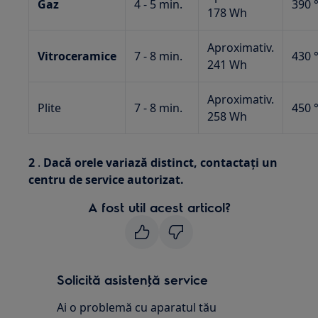
Gaz
4 - 5 min.
390 
178 Wh
Aproximativ.
Vitroceramice
7 - 8 min.
430 
241 Wh
Aproximativ.
Plite
7 - 8 min.
450 
258 Wh
2
.
Dacă orele variază distinct, contactați un
centru de service autorizat.
A fost util acest articol?
Solicită asistenţă service
Ai o problemă cu aparatul tău