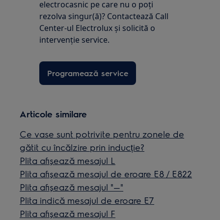
electrocasnic pe care nu o poţi
rezolva singur(ă)? Contactează Call
Center-ul Electrolux și solicită o
intervenţie service.
Programează service
Articole similare
Ce vase sunt potrivite pentru zonele de
gătit cu încălzire prin inducție?
Plita afişează mesajul L
Plita afișează mesajul de eroare E8 / E822
Plita afişează mesajul "—"
Plita indică mesajul de eroare E7
Plita afișează mesajul F