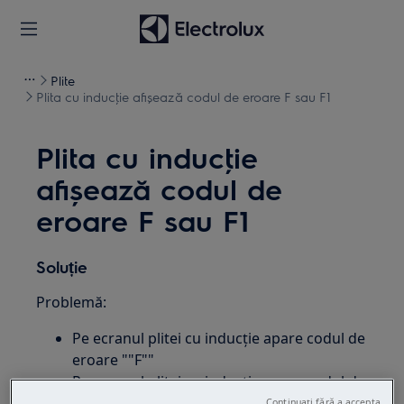
Plite
Plita cu inducţie afişează codul de eroare F sau F1
Plita cu inducţie
afişează codul de
eroare F sau F1
Soluție
Problemă:
Pe ecranul plitei cu inducţie apare codul de
eroare ""F""
Pe ecranul plitei cu inducţie apare codul de
eroare ""F1""
Continuați fără a accepta