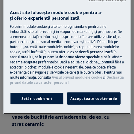
Funcţia SenseBoil® nu funcţionează
Acest site folosește module cookie pentru a-
Nu pot activa funcţia SenseBoil®
ţi oferi o experienţă personalizată.
Se aplică la:
Folosim module cookie și alte tehnologii similare pentru a ne
îmbunătăţi site-ul, precum și în scopuri de marketing și promovare. De
Plite cu inducţie cu funcţia SenseBoil®
asemenea, partajăm informaţii despre modul în care utilizezi site-ul, cu
partenerii noștri de social media, promovare și analiză. Dând click pe
Rezolvare:
butonul „Acceptă toate modulele cookie”, accepţi utilizarea modulelor
cookie, astfel încât să îţi putem oferi o
experienţă personalizată
în
cadrul site-ului, să îţi punem la dispoziţie
oferte speciale
și să îţi afișăm
1. Verificaţi dacă suprafaţa plitei este uscată
reclame adaptate preferinţelor. Dacă alegi să dai click pe „Continuă fără a
accepta”, blochezi modulele cookie neesenţiale, ceea ce poate afecta
2. Nu activaţi nicio zonă cu vas gol
experienţa de navigare și serviciile pe care ţi le putem oferi. Pentru mai
multe informaţii, consultă
Avizul privind modulele cookie
și
Declaraţia
privind datele cu caracter personal
.
3. Cerificaţi dacă vasul ales este compatibil cu
SenseBoil® prin monitorizarea primei sesiuni
de gătit.
Setări cookie-uri
Accept toate cookie-urile
4. Funcţia nu este adecvată pentru fontă şi
vase de bucătărie antiaderente, de ex. cu
strat ceramic