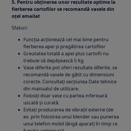
5. Pentru obţinerea unor rezultate optime la
fierberea cartofilor se recomandă vasele din
oţel emailat
Sfaturi:
Funcția acționează cel mai bine pentru
fierberea apei și pregătirea cartofilor
Greutatea totală a apei plus cartofii nu
trebuie să depăşească 5 Kg
Vase diferite pot oferi rezultate diferite, se
recomandă vasele de gătit cu dimensiuni
corecte. Consultaţi secţiunea Date tehnice
din manualul de utilizare.
Folosiţi doar vase cu partea inferioară
uscată şi curată.
Evitați producerea de vibrații externe (de
ex. prin folosirea unui blender sau punerea
unui telefon mobil lângă aparat) în timp ce
funcția acționează