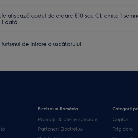
ufe afișează codul de eroare E10 sau C1, emite 1 semn
 1 dată
furtunul de intrare a uscătorului
x
Electrolux România
Categorii p
Promoţii & oferte speciale
Cuptor
ate
Parteneri Electrolux
Frigidere