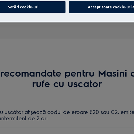
Caută printre articolele noastre de suport
Setări cookie-uri
Accept toate cookie-uril
 recomandate pentru Masini 
rufe cu uscator
u uscător afișează codul de eroare E20 sau C2, emit
ntermitent de 2 ori