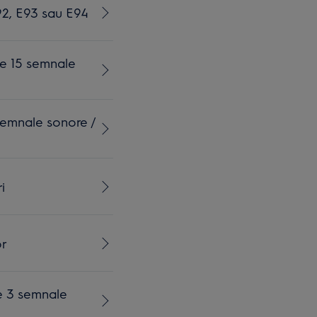
92, E93 sau E94
te 15 semnale
semnale sonore /
i
or
e 3 semnale