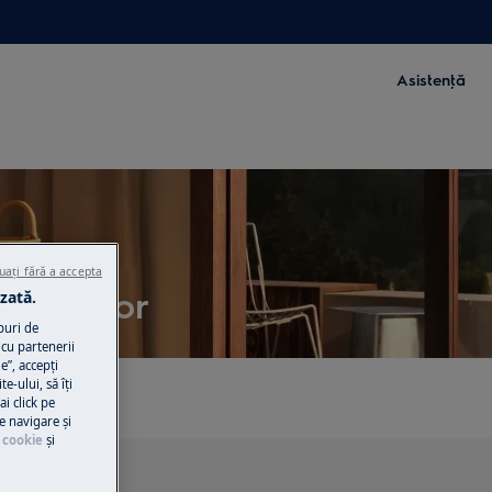
Asistenţă
uați fără a accepta
u uscator
zată.
puri de
cu partenerii
e”, accepţi
te-ului, să îţi
ai click pe
e navigare și
 cookie
și