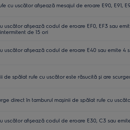
ufe cu uscător afișează mesajul de eroare E90, E91, E
u uscător afișează codul de eroare EF0, EF3 sau emi
ntermitent de 15 ori
u uscător afișează codul de eroare E40 sau emite 4 
ii de spălat rufe cu uscător este răsucită și are scurger
rge direct în tamburul mașinii de spălat rufe cu uscăt
u uscător afişează codul de eroare E30, C3 sau emit