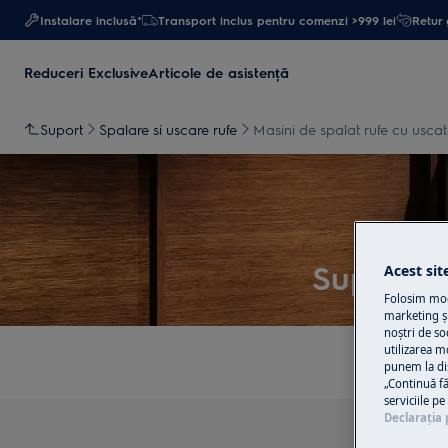
Instalare inclusă*
Transport inclus pentru comenzi >999 lei
Retur 
Reduceri Exclusive
Articole de asistență
Suport
Spalare si uscare rufe
Masini de spalat rufe cu uscat
Suport p
Acest sit
Folosim modu
marketing și
noștri de so
utilizarea m
punem la di
„Continuă fă
serviciile p
Declaraţia 