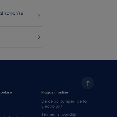
al sonor/se
opulare
Magazin online
De ce să cumperi de la
Electrolux?
Termeni și condiţii