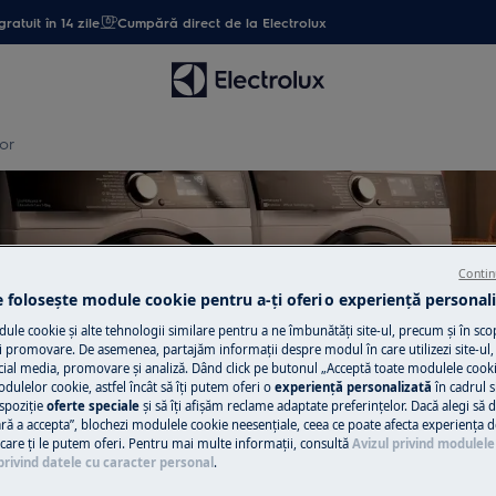
gratuit în 14 zile
Cumpără direct de la Electrolux
or
Contin
entru Masini de spalat rufe c
e folosește module cookie pentru a-ţi oferi o experienţă personali
le cookie și alte tehnologii similare pentru a ne îmbunătăţi site-ul, precum și în sco
 promovare. De asemenea, partajăm informaţii despre modul în care utilizezi site-ul, 
cial media, promovare și analiză. Dând click pe butonul „Acceptă toate modulele cooki
odulelor cookie, astfel încât să îţi putem oferi o
experienţă personalizată
în cadrul si
spoziţie
oferte speciale
și să îţi afișăm reclame adaptate preferinţelor. Dacă alegi să d
ră a accepta”, blochezi modulele cookie neesenţiale, ceea ce poate afecta experienţa d
e care ţi le putem oferi. Pentru mai multe informaţii, consultă
Avizul privind modulele
privind datele cu caracter personal
.