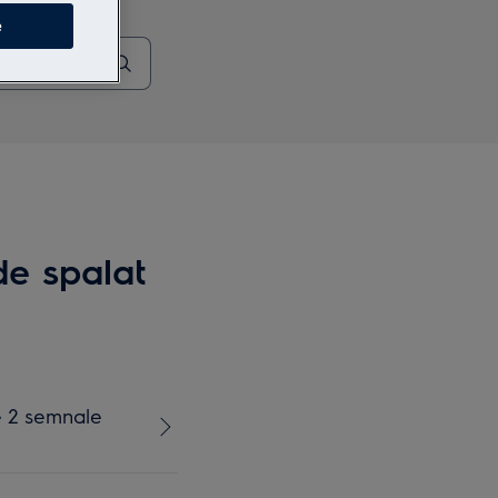
e
de spalat
e 2 semnale