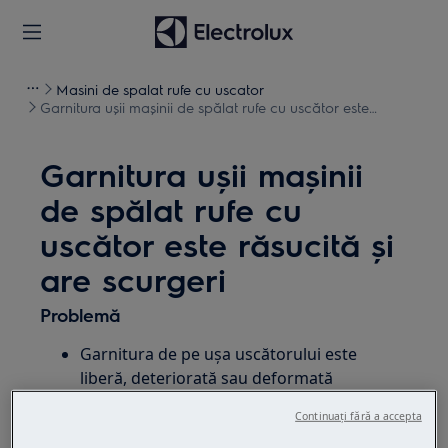
Masini de spalat rufe cu uscator
Garnitura ușii mașinii de spălat rufe cu uscător este
răsucită și are scurgeri
Garnitura ușii mașinii
de spălat rufe cu
uscător este răsucită și
are scurgeri
Problemă
Garnitura de pe ușa uscătorului este
liberă, deteriorată sau deformată
Garnitura de pe ușa uscătorului este
Continuați fără a accepta
răsucită și scurge