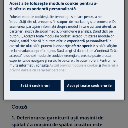
Semnele murdare din jurul garniturii
Acest site folosește module cookie pentru a-
(negru, matriță, reziduuri)
ţi oferi o experienţă personalizată.
Folosim module cookie și alte tehnologii similare pentru a ne
Se aplică
îmbunătăţi site-ul, precum și în scopuri de marketing și promovare. De
asemenea, partajăm informaţii despre modul în care utilizezi site-ul, cu
partenerii noștri de social media, promovare și analiză. Dând click pe
Uscător de spălat
butonul „Acceptă toate modulele cookie”, accepţi utilizarea modulelor
Masini de spalat rufe
cookie, astfel încât să îţi putem oferi o
experienţă personalizată
în
cadrul site-ului, să îţi punem la dispoziţie
oferte speciale
și să îţi afișăm
reclame adaptate preferinţelor. Dacă alegi să dai click pe „Continuă fără a
Soluție
accepta”, blochezi modulele cookie neesenţiale, ceea ce poate afecta
experienţa de navigare și serviciile pe care ţi le putem oferi. Pentru mai
1. Contactați un centru de service autorizat.
multe informaţii, consultă
Avizul privind modulele cookie
și
Declaraţia
privind datele cu caracter personal
.
Dacă sigiliul ușii este liber, deteriorat sau
deformat, vă recomandăm să solicitați vizita
Setări cookie-uri
Accept toate cookie-urile
unui inginer de service pentru a înlocui sigiliul.
Cauză
1. Deteriorarea garniturii ușii mașinii de
spălat / a mașinii de spălat uscător este