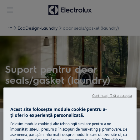
EcoDesign-Laundry
door seals/gasket (laundry)
Suport pentru door
seals/gasket (laundry)
Continuați fără a accepta
Acest site folosește module cookie pentru a-
ţi oferi o experienţă personalizată.
Caută printre articolele noastre de suport
Folosim module cookie și alte tehnologii similare pentru a ne
îmbunătăţi site-ul, precum și în scopuri de marketing și promovare. De
asemenea, partajăm informaţii despre modul în care utilizezi site-ul, cu
partenerii noștri de social media, promovare și analiză. Dând click pe