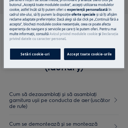
butonul „Acceptă toate modulele cookie”, accepţi utilizarea modulelor
cookie, astfel încât să îţi putem oferi o
experienţă personalizată
în
cadrul site-ului, să îţi punem la dispoziţie
oferte speciale
și să îţi afișăm
reclame adaptate preferinţelor. Dacă alegi să dai click pe „Continuă fără a
accepta”, blochezi modulele cookie neesenţiale, ceea ce poate afecta
experienţa de navigare și serviciile pe care ţi le putem oferi. Pentru mai
multe informaţii, consultă
Avizul privind modulele cookie
și
Declaraţia
privind datele cu caracter personal
.
Articole recomandate
pentru door seals/gasket
Setări cookie-uri
Accept toate cookie-urile
(laundry)
Cum să dezasamblați și să asamblați
garnitura ușii pe conducta de aer (uscător
de rufe)
Cum se demontează și se montează