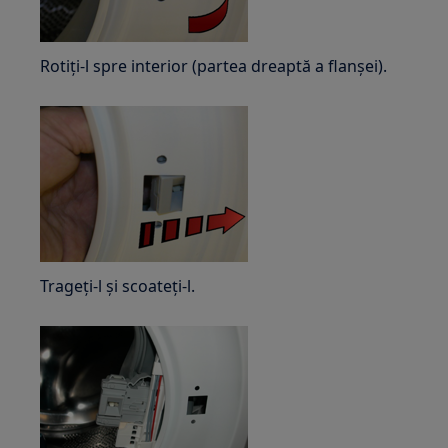
Rotiți-l spre interior (partea dreaptă a flanșei).
Trageți-l și scoateți-l.