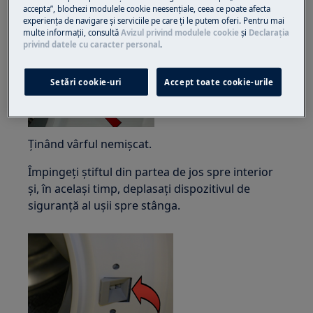
siguranță al ușii spre stânga.
accepta”, blochezi modulele cookie neesenţiale, ceea ce poate afecta
experienţa de navigare și serviciile pe care ţi le putem oferi. Pentru mai
multe informaţii, consultă
Avizul privind modulele cookie
și
Declaraţia
privind datele cu caracter personal
.
Setări cookie-uri
Accept toate cookie-urile
Ținând vârful nemișcat.
Împingeți știftul din partea de jos spre interior
și, în același timp, deplasați dispozitivul de
siguranță al ușii spre stânga.