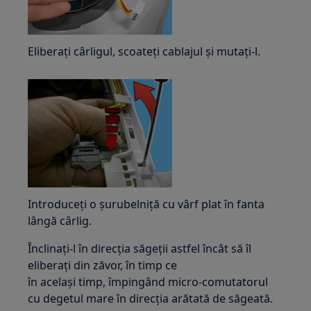
Eliberați cârligul, scoateți cablajul și mutați-l.
Introduceți o șurubelniță cu vârf plat în fanta
lângă cârlig.
Înclinați-l în direcția săgeții astfel încât să îl
eliberați din zăvor, în timp ce
în același timp, împingând micro-comutatorul
cu degetul mare în direcția arătată de săgeată.