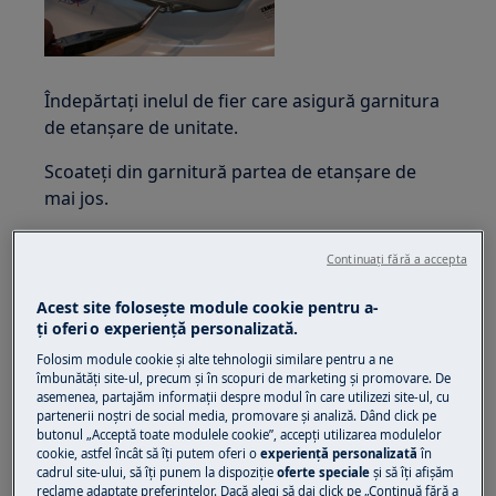
Îndepărtați inelul de fier care asigură garnitura
de etanșare de unitate.
Scoateți din garnitură partea de etanșare de
mai jos.
Continuați fără a accepta
Acest site folosește module cookie pentru a-
ţi oferi o experienţă personalizată.
Folosim module cookie și alte tehnologii similare pentru a ne
îmbunătăţi site-ul, precum și în scopuri de marketing și promovare. De
asemenea, partajăm informaţii despre modul în care utilizezi site-ul, cu
Aveți grijă să nu zgâriați dulapul.
partenerii noștri de social media, promovare și analiză. Dând click pe
butonul „Acceptă toate modulele cookie”, accepţi utilizarea modulelor
Împingeți știftul din partea de sus spre interior
cookie, astfel încât să îţi putem oferi o
experienţă personalizată
în
cadrul site-ului, să îţi punem la dispoziţie
oferte speciale
și să îţi afișăm
și, în același timp, deplasați dispozitivul de
reclame adaptate preferinţelor. Dacă alegi să dai click pe „Continuă fără a