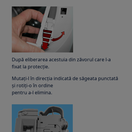
După eliberarea acestuia din zăvorul care l-a
fixat la protecție.
Mutați-l în direcția indicată de săgeata punctată
și rotiți-o în ordine
pentru a-l elimina.