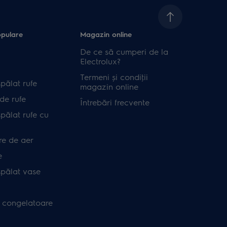
opulare
Magazin online
De ce să cumperi de la
Electrolux?
Termeni și condiţii
pălat rufe
magazin online
de rufe
Întrebări frecvente
pălat rufe cu
re de aer
e
spălat vase
i congelatoare