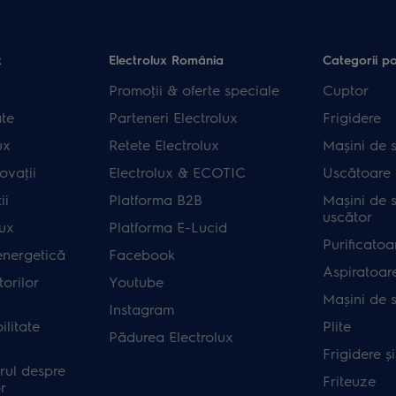
x
Electrolux România
Categorii p
Promoţii & oferte speciale
Cuptor
ate
Parteneri Electrolux
Frigidere
ux
Retete Electrolux
Mașini de s
ovaţii
Electrolux & ECOTIC
Uscătoare 
ii
Platforma B2B
Mașini de s
uscător
lux
Platforma E-Lucid
Purificatoa
energetică
Facebook
Aspiratoar
orilor
Youtube
Mașini de 
Instagram
ilitate
Plite
Pădurea Electrolux
Frigidere ș
rul despre
Friteuze
r