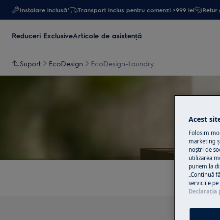
Instalare inclusă*
Transport inclus pentru comenzi >999 lei
Retur 
Reduceri Exclusive
Articole de asistență
Suport
EcoDesign
EcoDesign-Laundry
Acest sit
Su
Folosim modu
marketing și
noștri de so
utilizarea m
punem la di
„Continuă fă
serviciile p
Declaraţia 