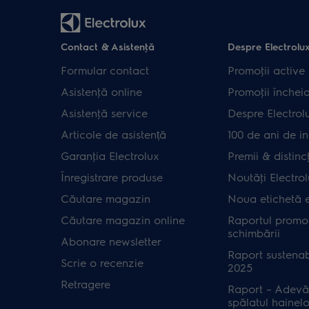
Contact & Asistenţă
Despre Electrolu
Formular contact
Promoţii active
Asistenţă online
Promoţii închei
Asistenţă service
Despre Electrol
Articole de asistență
100 de ani de in
Garanţia Electrolux
Premii & distincţ
Înregistrare produse
Noutăţi Electro
Căutare magazin
Noua etichetă 
Căutare magazin online
Raportul promot
schimbării
Abonare newsletter
Raport sustenab
Scrie o recenzie
2025
Retragere
Raport – Adevă
spălatul hainelo