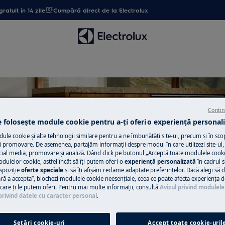
gratuit în 14 zile
Cumpără direct de la Electrolux
Contin
e folosește module cookie pentru a-ţi oferi o experienţă personali
port pentru EcoDesign-Laun
le cookie și alte tehnologii similare pentru a ne îmbunătăţi site-ul, precum și în sco
 promovare. De asemenea, partajăm informaţii despre modul în care utilizezi site-ul, 
cial media, promovare și analiză. Dând click pe butonul „Acceptă toate modulele cooki
odulelor cookie, astfel încât să îţi putem oferi o
experienţă personalizată
în cadrul si
spoziţie
oferte speciale
și să îţi afișăm reclame adaptate preferinţelor. Dacă alegi să d
ră a accepta”, blochezi modulele cookie neesenţiale, ceea ce poate afecta experienţa d
e care ţi le putem oferi. Pentru mai multe informaţii, consultă
Avizul privind modulele
privind datele cu caracter personal
.
Setări cookie-uri
Accept toate cookie-uril