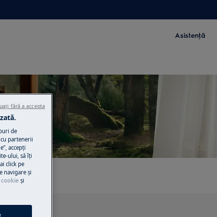
Asistenţă
uați fără a accepta
zată.
dry
puri de
cu partenerii
e”, accepţi
te-ului, să îţi
ai click pe
e navigare și
 cookie
și
e