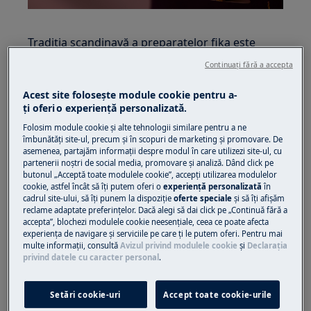
Tradiția scandinavă a preparatelor fika este
foarte populară. Transformă-ți și
Continuați fără a accepta
îmbunătățește-ți preparatele coapte preferate
cu ajutorul cuptorului tău cu abur
Acest site folosește module cookie pentru a-
ţi oferi o experienţă personalizată.
Preparate fika populare
Folosim module cookie și alte tehnologii similare pentru a ne
îmbunătăţi site-ul, precum și în scopuri de marketing și promovare. De
Aburul este excelent pentru a coace cozonaci și
asemenea, partajăm informaţii despre modul în care utilizezi site-ul, cu
aluaturi dulci, cum ar fi brioșe sau pandișpane.
partenerii noștri de social media, promovare și analiză. Dând click pe
butonul „Acceptă toate modulele cookie”, accepţi utilizarea modulelor
Aburul ajută la creșterea pâinii și îi oferă aerul
cookie, astfel încât să îţi putem oferi o
experienţă personalizată
în
de care are nevoie. Astfel vei obține cruste
cadrul site-ului, să îţi punem la dispoziţie
oferte speciale
și să îţi afișăm
reclame adaptate preferinţelor. Dacă alegi să dai click pe „Continuă fără a
crocante la exterior și un interior moale și
accepta”, blochezi modulele cookie neesenţiale, ceea ce poate afecta
pufos.
experienţa de navigare și serviciile pe care ţi le putem oferi. Pentru mai
multe informaţii, consultă
Avizul privind modulele cookie
și
Declaraţia
privind datele cu caracter personal
.
Setări cookie-uri
Accept toate cookie-urile