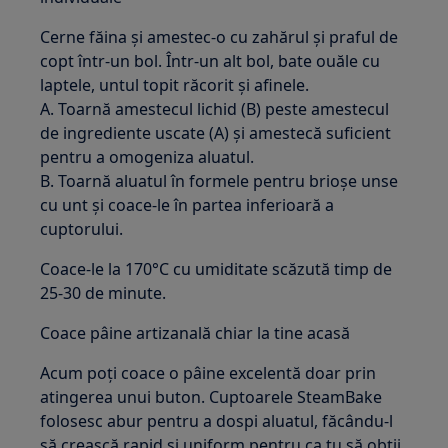
Cerne făina și amestec-o cu zahărul și praful de
copt într-un bol. Într-un alt bol, bate ouăle cu
laptele, untul topit răcorit și afinele.
A. Toarnă amestecul lichid (B) peste amestecul
de ingrediente uscate (A) și amestecă suficient
pentru a omogeniza aluatul.
B. Toarnă aluatul în formele pentru brioșe unse
cu unt și coace-le în partea inferioară a
cuptorului.
Coace-le la 170°C cu umiditate scăzută timp de
25-30 de minute.
Coace pâine artizanală chiar la tine acasă
Acum poți coace o pâine excelentă doar prin
atingerea unui buton. Cuptoarele SteamBake
folosesc abur pentru a dospi aluatul, făcându-l
să crească rapid și uniform pentru ca tu să obții