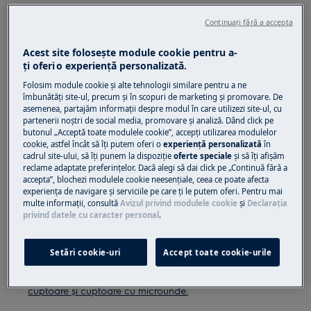
Păstrarea cuptorului tău curat
Continuați fără a accepta
Curățarea zilnică:
Acest site folosește module cookie pentru a-
Interiorul cuptorului:
În mod ideal, acesta
ţi oferi o experienţă personalizată.
trebuie curățat după fiecare utilizare.
Folosim module cookie și alte tehnologii similare pentru a ne
Șterge pereții și ușa interioară de sticlă cu
îmbunătăţi site-ul, precum și în scopuri de marketing și promovare. De
asemenea, partajăm informaţii despre modul în care utilizezi site-ul, cu
o lavetă moale.
partenerii noștri de social media, promovare și analiză. Dând click pe
Partea frontală a cuptorului:
curăță-o cu
butonul „Acceptă toate modulele cookie”, accepţi utilizarea modulelor
o lavetă moale, apă caldă și o soluție de
cookie, astfel încât să îţi putem oferi o
experienţă personalizată
în
cadrul site-ului, să îţi punem la dispoziţie
oferte speciale
și să îţi afișăm
curățare delicată.
reclame adaptate preferinţelor. Dacă alegi să dai click pe „Continuă fără a
Suprafețele metalice:
Folosește o soluție
accepta”, blochezi modulele cookie neesenţiale, ceea ce poate afecta
experienţa de navigare și serviciile pe care ţi le putem oferi. Pentru mai
de curățare pentru curățarea acestora.
multe informaţii, consultă
Avizul privind modulele cookie
și
Declaraţia
Îndepărtarea petelor:
Curăță petele cu o
privind datele cu caracter personal
.
soluție de curățare delicată.
Setări cookie-uri
Accept toate cookie-urile
Pentru partea din față a cuptorului, suprafețe
metalice și pete, îți recomandăm
spray-ul pentru
cuptoare și cuptoare cu microunde.