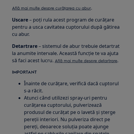
.
Află mai multe despre curățarea cu abur
Uscare
– poți rula acest program de curățare
pentru a usca cavitatea cuptorului după gătirea
cu abur.
Detartrare
– sistemul de abur trebuie detartrat
la anumite intervale. Această funcție te va ajuta
să faci acest lucru.
.
Află mai multe despre detartrare
IMPORTANT
Înainte de curățare, verifică dacă cuptorul
s-a răcit.
Atunci când utilizezi spray-uri pentru
curățarea cuptorului, pulverizează
produsul de curățat pe o lavetă și șterge
pereții interiori. Nu pulveriza direct pe
pereți, deoarece soluția poate ajunge
astfel pe cablurile capilare din spatele