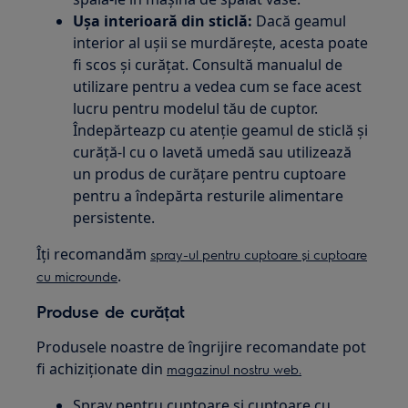
Ușa interioară din sticlă:
Dacă geamul
interior al ușii se murdărește, acesta poate
fi scos și curățat. Consultă manualul de
utilizare pentru a vedea cum se face acest
lucru pentru modelul tău de cuptor.
Îndepărteazp cu atenție geamul de sticlă și
curăță-l cu o lavetă umedă sau utilizează
un produs de curățare pentru cuptoare
pentru a îndepărta resturile alimentare
persistente.
Îți recomandăm
spray-ul pentru cuptoare și cuptoare
.
cu microunde
Produse de curățat
Produsele noastre de îngrijire recomandate pot
fi achiziționate din
magazinul nostru web.
Spray pentru cuptoare și cuptoare cu