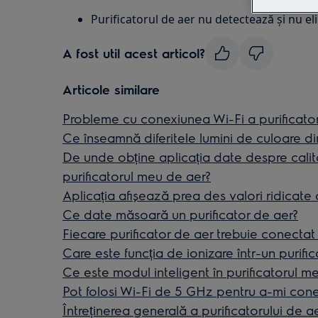
Purificatorul de aer nu detectează și nu e
A fost util acest articol?
Articole similare
Probleme cu conexiunea Wi-Fi a purificator
Ce înseamnă diferitele lumini de culoare di
De unde obține aplicația date despre calita
purificatorul meu de aer?
Aplicația afișează prea des valori ridicate
Ce date măsoară un purificator de aer?
Fiecare purificator de aer trebuie conectat 
Care este funcția de ionizare într-un purifi
Ce este modul inteligent în purificatorul m
Pot folosi Wi-Fi de 5 GHz pentru a-mi cone
Întreținerea generală a purificatorului de a