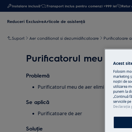
Instalare inclusă*
Transport inclus pentru comenzi >999 lei
Retur 
Reduceri Exclusive
Articole de asistență
Suport
Aer conditionat si dezumidificatoare
Purificatoare a
Purificatorul meu de ae
Acest sit
Folosim modu
Problemă
marketing și
noștri de so
Purificatorul meu de aer elimină radonul?
utilizarea m
punem la di
„Continuă fă
Se aplică
serviciile p
Declaraţia 
Purificatoare de aer
Soluție