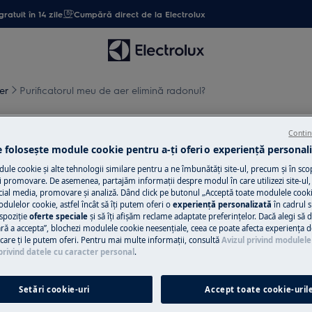
gratuit în 14 zile
Cumpără direct de la Electrolux
er
Purificatorul meu de aer elimină radonul?
r elimină radonul?
Contin
e folosește module cookie pentru a-ţi oferi o experienţă personali
le cookie și alte tehnologii similare pentru a ne îmbunătăţi site-ul, precum și în sco
 promovare. De asemenea, partajăm informaţii despre modul în care utilizezi site-ul, 
cial media, promovare și analiză. Dând click pe butonul „Acceptă toate modulele cooki
Descarcă manua
odulelor cookie, astfel încât să îţi putem oferi o
experienţă personalizată
în cadrul si
spoziţie
oferte speciale
și să îţi afișăm reclame adaptate preferinţelor. Dacă alegi să d
Nu mai găsești ma
ră a accepta”, blochezi modulele cookie neesenţiale, ceea ce poate afecta experienţa d
e care ţi le putem oferi. Pentru mai multe informaţii, consultă
Avizul privind modulele
Descarcă versiunea
privind datele cu caracter personal
.
Găsește manual
Setări cookie-uri
Accept toate cookie-uril