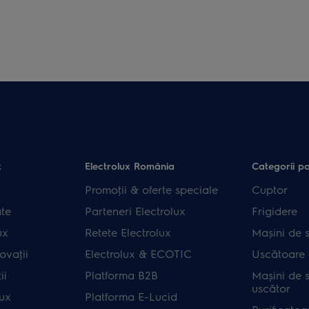
x
Electrolux România
Categorii p
Promoţii & oferte speciale
Cuptor
ate
Parteneri Electrolux
Frigidere
ux
Retete Electrolux
Mașini de s
ovaţii
Electrolux & ECOTIC
Uscătoare 
ii
Platforma B2B
Mașini de s
uscător
lux
Platforma E-Lucid