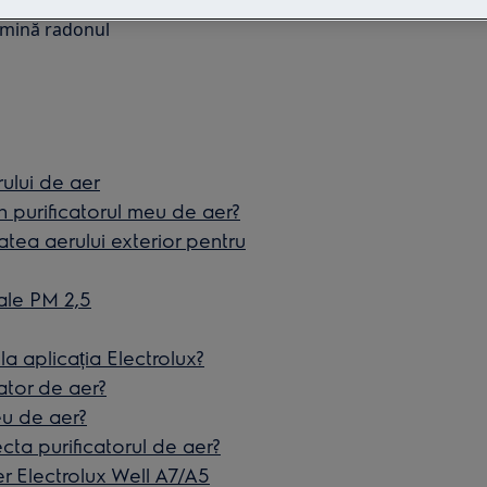
limină radonul
ului de aer
n purificatorul meu de aer?
tea aerului exterior pentru
 ale PM 2,5
la aplicația Electrolux?
cator de aer?
eu de aer?
cta purificatorul de aer?
er Electrolux Well A7/A5