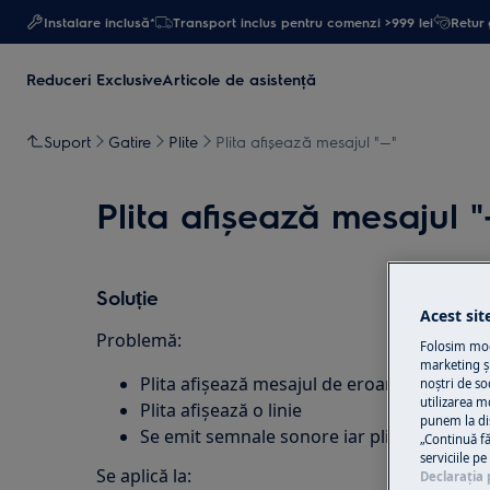
Instalare inclusă*
Transport inclus pentru comenzi >999 lei
Retur 
Reduceri Exclusive
Articole de asistență
Suport
Gatire
Plite
Plita afişează mesajul "—"
Plita afişează mesajul "
Soluție
Acest sit
Problemă:
Folosim modu
marketing și
Plita afişează mesajul de eroare ""—""
noștri de so
utilizarea m
Plita afişează o linie
punem la di
Se emit semnale sonore iar plita se stinge
„Continuă fă
serviciile p
Se aplică la:
Declaraţia 