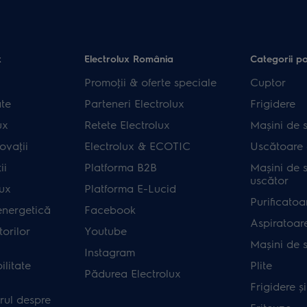
x
Electrolux România
Categorii p
Promoţii & oferte speciale
Cuptor
ate
Parteneri Electrolux
Frigidere
ux
Retete Electrolux
Mașini de s
ovaţii
Electrolux & ECOTIC
Uscătoare 
ii
Platforma B2B
Mașini de s
uscător
lux
Platforma E-Lucid
Purificatoa
energetică
Facebook
Aspiratoar
orilor
Youtube
Mașini de 
Instagram
ilitate
Plite
Pădurea Electrolux
Frigidere ș
rul despre