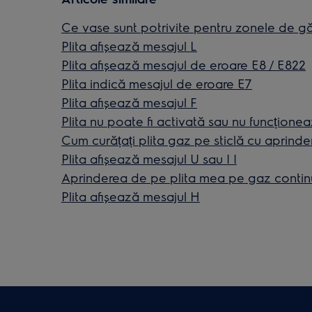
Ce vase sunt potrivite pentru zonele de găti
Plita afişează mesajul L
Plita afișează mesajul de eroare E8 / E822
Plita indică mesajul de eroare E7
Plita afișează mesajul F
Plita nu poate fi activată sau nu funcțione
Cum curățați plita gaz pe sticlă cu aprinde
Plita afişează mesajul U sau | |
Aprinderea de pe plita mea pe gaz contin
Plita afişează mesajul H