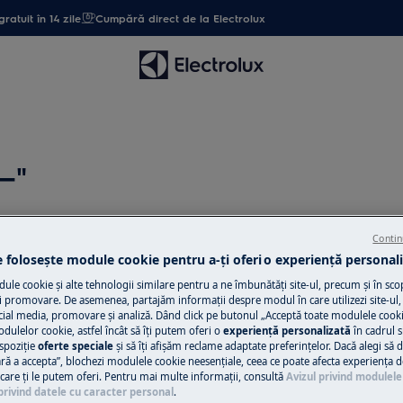
gratuit în 14 zile
Cumpără direct de la Electrolux
—"
Contin
Solicită asisten
e folosește module cookie pentru a-ţi oferi o experienţă personali
le cookie și alte tehnologii similare pentru a ne îmbunătăţi site-ul, precum și în sco
Ai o problemă cu a
 promovare. De asemenea, partajăm informaţii despre modul în care utilizezi site-ul, 
nu o poţi rezolva 
cial media, promovare și analiză. Dând click pe butonul „Acceptă toate modulele cooki
odulelor cookie, astfel încât să îţi putem oferi o
experienţă personalizată
în cadrul si
ul Electrolux și sol
spoziţie
oferte speciale
și să îţi afișăm reclame adaptate preferinţelor. Dacă alegi să d
ră a accepta”, blochezi modulele cookie neesenţiale, ceea ce poate afecta experienţa d
e care ţi le putem oferi. Pentru mai multe informaţii, consultă
Avizul privind modulele
privind datele cu caracter personal
.
Programează se