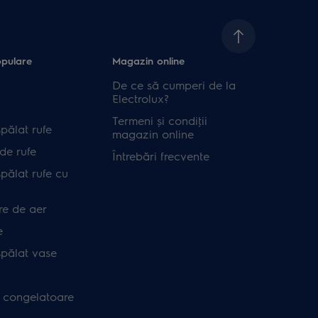
opulare
Magazin online
De ce să cumperi de la
Electrolux?
Termeni și condiţii
pălat rufe
magazin online
de rufe
Întrebări frecvente
pălat rufe cu
re de aer
e
spălat vase
i congelatoare