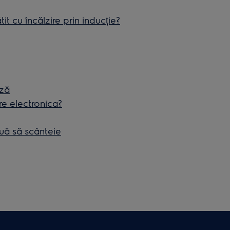
t cu încălzire prin inducție?
ază
re electronica?
uă să scânteie