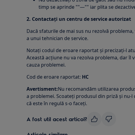
timp se aprinde ""—"" iar plita se dezactiv
2. Contactați un centru de service autorizat
Dacă sfaturile de mai sus nu rezolvă problema, 
a unui tehnician de service.
Notați codul de eroare raportat și precizați-l atu
Această acțiune nu va rezolva problema, dar îl va
cauza problemei.
Cod de eroare raportat:
HC
Avertisment:
Nu recomandăm utilizarea produs
a problemei. Scoateţi produsul din priză şi nu-l
că este în regulă s-o faceţi.
A fost util acest articol?
Articole similare