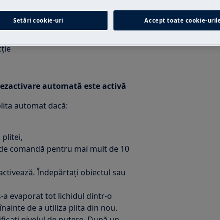
Setări cookie-uri
Accept toate cookie-uril
ă
ție
 dezactivare automată este activă
lita automat dacă:
plitei,
l de comandă pentru mai mult de 10
activează. Îndepărtaţi obiectul sau
s-a evaporat tot lichidul dintr-o
înainte de a utiliza plita din nou.
ficaţi nivelul de putere. După un