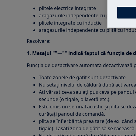
plitele electrice integrate
aragazurile independente cu plită electric
plitele integrate cu inducție
aragazurile independente cu plită cu induc
Rezolvare:
1. Mesajul ""—"" indică faptul că funcţia de
Funcția de dezactivare automată dezactivează p
Toate zonele de gătit sunt dezactivate
Nu setați nivelul de căldură după activarea 
Ați vărsat ceva sau ați pus ceva pe panou
secunde (o tigaie, o lavetă etc.).
Este emis un semnal acustic și plita se dez
curăţaţi panoul de comandă.
plita se înfierbântă prea tare (de ex. când 
tigaie). Lăsați zona de gătit să se răcească 
Nu dezactivaţi o zonă de gătit sau nu modi