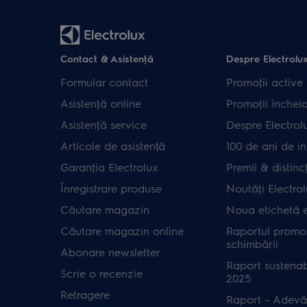
Contact & Asistenţă
Despre Electrolu
Formular contact
Promoţii active
Asistenţă online
Promoţii închei
Asistenţă service
Despre Electrol
Articole de asistență
100 de ani de in
Garanţia Electrolux
Premii & distincţ
Înregistrare produse
Noutăţi Electro
Căutare magazin
Noua etichetă 
Căutare magazin online
Raportul promot
schimbării
Abonare newsletter
Raport sustenab
Scrie o recenzie
2025
Retragere
Raport – Adevă