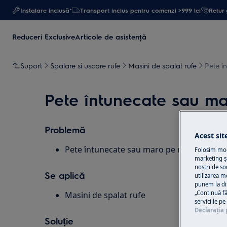
Instalare inclusă*
Transport inclus pentru comenzi >999 lei
Retur 
Reduceri Exclusive
Articole de asistență
Suport
Spalare si uscare rufe
Masini de spalat rufe
Pete î
Pete întunecate sau ma
Problemă
Acest sit
Pete întunecate sau maro pe rufe
Folosim modu
marketing și
noștri de so
Se aplică
utilizarea m
punem la di
„Continuă fă
Masini de spalat rufe
serviciile p
Declaraţia 
Soluție