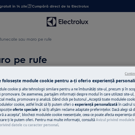
gratuit în 14 zile
Cumpără direct de la Electrolux
ntunecate sau maro pe rufe
ro pe rufe
Contin
e folosește module cookie pentru a-ţi oferi o experienţă personali
Solicită asisten
le cookie și alte tehnologii similare pentru a ne îmbunătăţi site-ul, precum și în sco
 promovare. De asemenea, partajăm informaţii despre modul în care utilizezi site-ul, 
Ai o problemă cu a
cial media, promovare și analiză. Dând click pe butonul „Acceptă toate modulele cooki
odulelor cookie, astfel încât să îţi putem oferi o
experienţă personalizată
în cadrul si
nu o poţi rezolva 
spoziţie
oferte speciale
și să îţi afișăm reclame adaptate preferinţelor. Dacă alegi să d
ul Electrolux și sol
ră a accepta”, blochezi modulele cookie neesenţiale, ceea ce poate afecta experienţa d
e care ţi le putem oferi. Pentru mai multe informaţii, consultă
Avizul privind modulele
privind datele cu caracter personal
.
Programează se