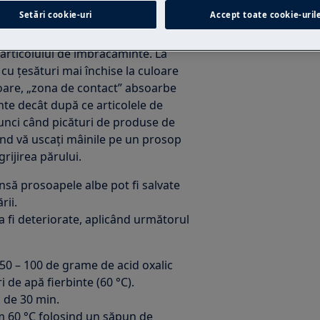
Setări cookie-uri
Accept toate cookie-uril
 pot conține un ingredient cu rol
limer. Atunci când produsul intră
 articolului de îmbrăcăminte. La
u țesături mai închise la culoare
loare, „zona de contact” absoarbe
ente decât după ce articolele de
unci când picături de produse de
ând vă uscați mâinile pe un prosop
rijirea părului.
nsă prosoapele albe pot fi salvate
rii.
 a fi deteriorate, aplicând următorul
i 50 – 100 de grame de acid oxalic
ri de apă fierbinte (60 °C).
p de 30 min.
im 60 °C folosind un săpun de