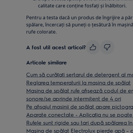
calitate care conține fosfați și înălbitori.
Pentru a testa dacă un produs de îngrijire a păr
spălare, încercați să puneți o țesătură în mașină
rufe colorate.
A fost util acest articol?
Articole similare
Cum să curățați sertarul de detergent al ma
Reglarea temperaturii la mașina de spălat
Mașina de spălat rufe afișează codul de e
sonore/se aprinde intermitent de 4 ori
Pe afișajul mașinii de spălat apare pictogr
Aparate conectate - Aplicația nu se poate
Rufele sunt rigide sau tari după spălarea î
Mașina de spălat Electrolux pierde apă – ca