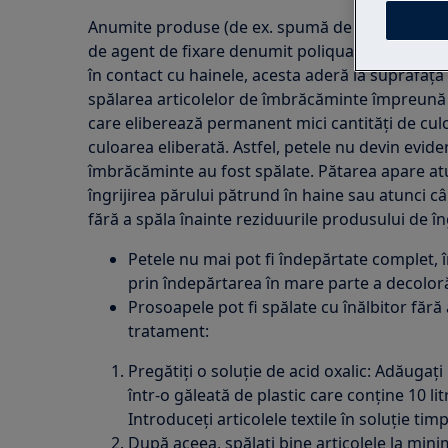
Anumite produse (de ex. spumă de păr, șampon)
de agent de fixare denumit poliquaternium copo
în contact cu hainele, acesta aderă la suprafața
spălarea articolelor de îmbrăcăminte împreună c
care eliberează permanent mici cantități de cu
culoarea eliberată. Astfel, petele nu devin evid
îmbrăcăminte au fost spălate. Pătarea apare at
îngrijirea părului pătrund în haine sau atunci c
fără a spăla înainte reziduurile produsului de îng
Petele nu mai pot fi îndepărtate complet, î
prin îndepărtarea în mare parte a decoloră
Prosoapele pot fi spălate cu înălbitor fără
tratament:
Pregătiți o soluție de acid oxalic: Adăugaț
într-o găleată de plastic care conține 10 lit
Introduceți articolele textile în soluție tim
După aceea, spălați bine articolele la min