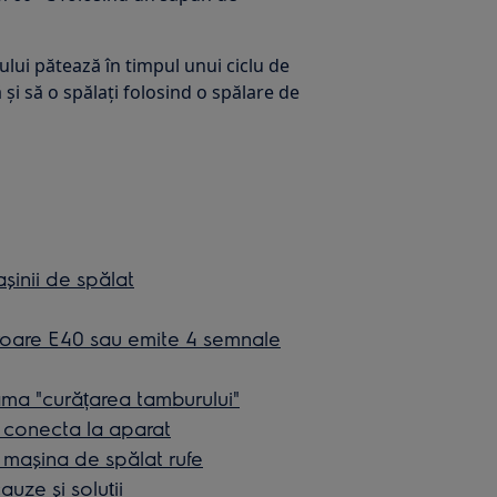
ului pătează în timpul unui ciclu de
 și să o spălați folosind o spălare de
șinii de spălat
roare E40 sau emite 4 semnale
ama "curățarea tamburului"
 conecta la aparat
n mașina de spălat rufe
uze și soluții