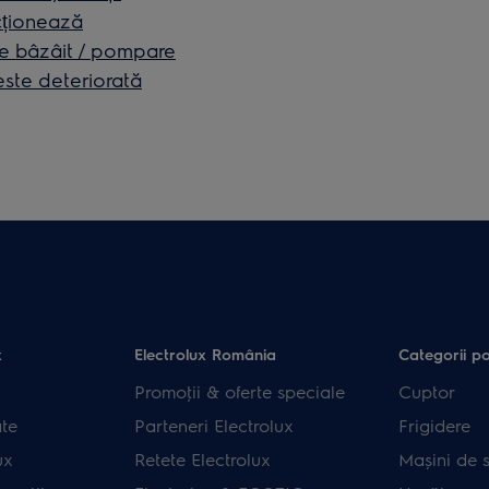
cționează
e bâzâit / pompare
este deteriorată
x
Electrolux România
Categorii p
Promoţii & oferte speciale
Cuptor
ate
Parteneri Electrolux
Frigidere
ux
Retete Electrolux
Mașini de s