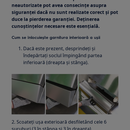
neautorizate pot avea consecințe asupra
siguranței dacă nu sunt realizate corect și pot
duce la pierderea garanției. Deținerea
cunoștințelor necesare este esențială.
Cum se înlocuiește garnitura interioară a ușii
Dacă este prezent, desprindeți și
îndepărtați soclul împingând partea
inferioară (dreapta și stânga).
2. Scoateți ușa exterioară desfiletând cele 6
șuruburi (3 în stânga și 3 în dreapta)