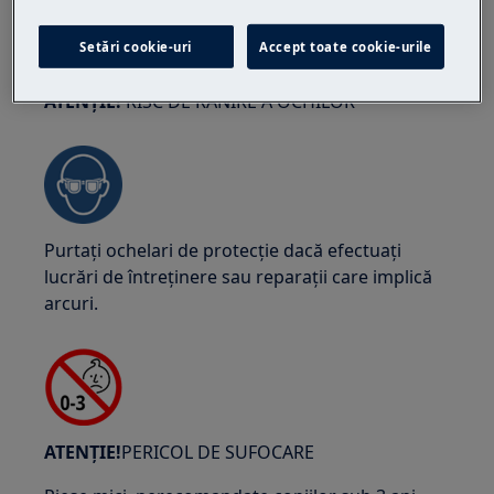
Setări cookie-uri
Accept toate cookie-urile
ATENȚIE!
RISC DE RĂNIRE A OCHILOR
Purtați ochelari de protecție dacă efectuați
lucrări de întreținere sau reparații care implică
arcuri.
ATENȚIE!
PERICOL DE SUFOCARE