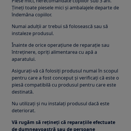
Piese mici, nerecomandate copiilor sub 3 ani.
Țineți toate piesele mici și ambalajele departe de
îndemâna copiilor.
Numai adulții ar trebui să folosească sau să
instaleze produsul.
Înainte de orice operațiune de reparație sau
întreținere, opriți alimentarea cu apă a
aparatului.
Asigurați-vă că folosiți produsul numai în scopul
pentru care a fost conceput și verificați că este o
piesă compatibilă cu produsul pentru care este
destinată.
Nu utilizați și nu instalați produsul dacă este
deteriorat.
Vă rugăm să rețineți că reparațiile efectuate
de dumneavoastră sau de persoane