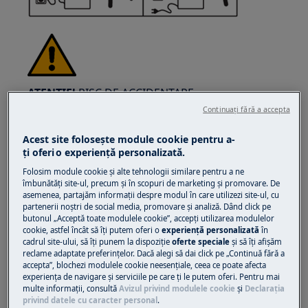
ATENȚIE!
RISC DE ACCIDENTARE
Continuați fără a accepta
Acest site folosește module cookie pentru a-
ţi oferi o experienţă personalizată.
Folosim module cookie și alte tehnologii similare pentru a ne
îmbunătăţi site-ul, precum și în scopuri de marketing și promovare. De
Aveți întotdeauna grijă când mutați aparatele.
asemenea, partajăm informaţii despre modul în care utilizezi site-ul, cu
Pentru aparatele grele, cel mai sigur este să fie
partenerii noștri de social media, promovare și analiză. Dând click pe
mutate de două persoane. Folosiți întotdeauna
butonul „Acceptă toate modulele cookie”, accepţi utilizarea modulelor
cookie, astfel încât să îţi putem oferi o
experienţă personalizată
în
mănuși de protecție și încălțăminte de
cadrul site-ului, să îţi punem la dispoziţie
oferte speciale
și să îţi afișăm
siguranță. Purtați permanent mănuși de
reclame adaptate preferinţelor. Dacă alegi să dai click pe „Continuă fără a
accepta”, blochezi modulele cookie neesenţiale, ceea ce poate afecta
protecție pentru a vă feri de tăieturi provocate
experienţa de navigare și serviciile pe care ţi le putem oferi. Pentru mai
de muchiile ascuțite.
multe informaţii, consultă
Avizul privind modulele cookie
și
Declaraţia
privind datele cu caracter personal
.