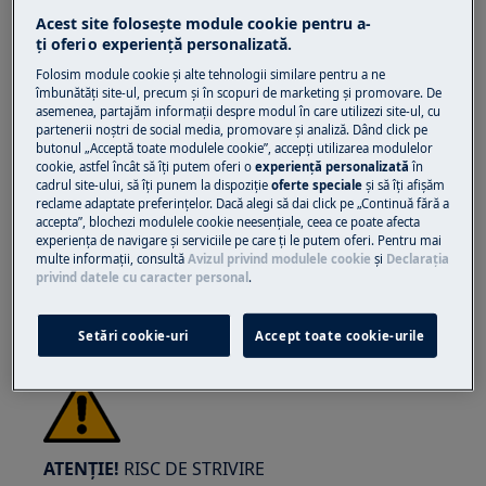
Acest site folosește module cookie pentru a-
ţi oferi o experienţă personalizată.
Folosim module cookie și alte tehnologii similare pentru a ne
îmbunătăţi site-ul, precum și în scopuri de marketing și promovare. De
asemenea, partajăm informaţii despre modul în care utilizezi site-ul, cu
partenerii noștri de social media, promovare și analiză. Dând click pe
ATENȚIE!
RISC DE LEZIUNI OCULARE
butonul „Acceptă toate modulele cookie”, accepţi utilizarea modulelor
cookie, astfel încât să îţi putem oferi o
experienţă personalizată
în
cadrul site-ului, să îţi punem la dispoziţie
oferte speciale
și să îţi afișăm
reclame adaptate preferinţelor. Dacă alegi să dai click pe „Continuă fără a
accepta”, blochezi modulele cookie neesenţiale, ceea ce poate afecta
experienţa de navigare și serviciile pe care ţi le putem oferi. Pentru mai
multe informaţii, consultă
Avizul privind modulele cookie
și
Declaraţia
Purtați ochelari de protecție dacă efectuați
privind datele cu caracter personal
.
lucrări de întreținere sau reparații care implică
arcuri.
Setări cookie-uri
Accept toate cookie-urile
ATENȚIE!
RISC DE STRIVIRE