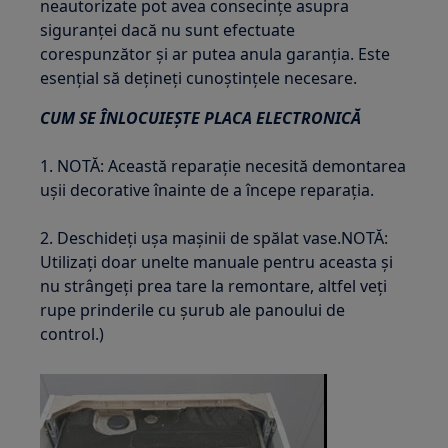
neautorizate pot avea consecințe asupra
siguranței dacă nu sunt efectuate
corespunzător și ar putea anula garanția. Este
esențial să dețineți cunoștințele necesare.
CUM SE ÎNLOCUIEȘTE PLACA ELECTRONICĂ
1. NOTĂ: Această reparație necesită demontarea
ușii decorative înainte de a începe reparația.
2. Deschideți ușa mașinii de spălat vase.NOTĂ:
Utilizați doar unelte manuale pentru aceasta și
nu strângeți prea tare la remontare, altfel veți
rupe prinderile cu șurub ale panoului de
control.)