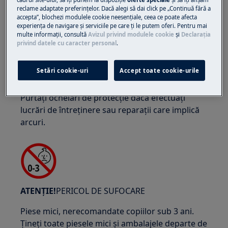
reclame adaptate preferinţelor. Dacă alegi să dai click pe „Continuă fără a
accepta”, blochezi modulele cookie neesenţiale, ceea ce poate afecta
experienţa de navigare și serviciile pe care ţi le putem oferi. Pentru mai
ATENȚIE!
RISC DE ACCIDENTARE A OCHILOR
multe informaţii, consultă
Avizul privind modulele cookie
și
Declaraţia
privind datele cu caracter personal
.
Setări cookie-uri
Accept toate cookie-urile
Purtați ochelari de protecție dacă efectuați
lucrări de întreținere sau reparații care implică
arcuri.
ATENȚIE!
PERICOL DE SUFOCARE
Piese mici, nerecomandate copiilor sub 3 ani.
Țineți toate piesele mici și ambalajele departe de