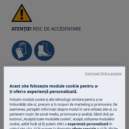
ATENȚIE!
RISC DE ACCIDENTARE
Aveți întotdeauna grijă când mutați aparatele.
Pentru aparatele grele, cel mai sigur este să fie
Continuați fără a accepta
mutate de două persoane. Folosiți întotdeauna
Acest site folosește module cookie pentru a-
mănuși de protecție și încălțăminte de
ţi oferi o experienţă personalizată.
siguranță. Purtați permanent mănuși de
Folosim module cookie și alte tehnologii similare pentru a ne
protecție pentru a vă feri de tăieturi provocate
îmbunătăţi site-ul, precum și în scopuri de marketing și promovare. De
de muchiile ascuțite.
asemenea, partajăm informaţii despre modul în care utilizezi site-ul, cu
partenerii noștri de social media, promovare și analiză. Dând click pe
butonul „Acceptă toate modulele cookie”, accepţi utilizarea modulelor
cookie, astfel încât să îţi putem oferi o
experienţă personalizată
în
cadrul site-ului, să îţi punem la dispoziţie
oferte speciale
și să îţi afișăm