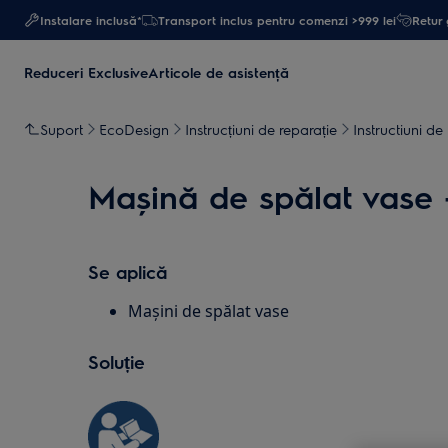
Instalare inclusă*
Transport inclus pentru comenzi >999 lei
Retur 
Reduceri Exclusive
Articole de asistență
Suport
EcoDesign
Instrucțiuni de reparație
Instructiuni de
Mașină de spălat vase -
Se aplică
Mașini de spălat vase
Soluție