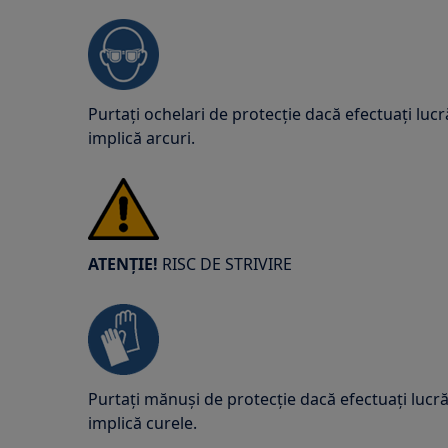
Purtați ochelari de protecție dacă efectuați lucr
implică arcuri.
ATENȚIE!
RISC DE STRIVIRE
Purtați mănuși de protecție dacă efectuați lucrăr
implică curele.