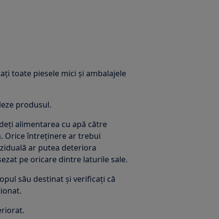
ați toate piesele mici și ambalajele
aleze produsul.
ideți alimentarea cu apă către
. Orice întreținere ar trebui
eziduală ar putea deteriora
at pe oricare dintre laturile sale.
pul său destinat și verificați că
ionat.
riorat.