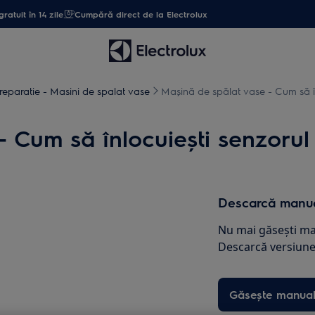
gratuit în 14 zile
Cumpără direct de la Electrolux
 reparatie - Masini de spalat vase
Mașină de spălat vase - Cum să înl
 Cum să înlocuiești senzorul d
Descarcă manua
Nu mai găsești ma
Descarcă versiunea
Găsește manual