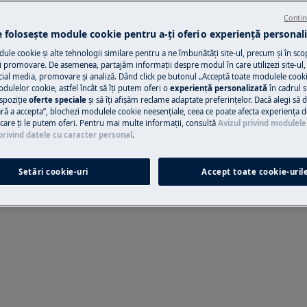
Contin
 din manualul de utilizare al
e folosește module cookie pentru a-ţi oferi o experienţă personali
Solicită asisten
ție sau întreținere.
le cookie și alte tehnologii similare pentru a ne îmbunătăţi site-ul, precum și în sco
 promovare. De asemenea, partajăm informaţii despre modul în care utilizezi site-ul, 
Ai o problemă cu a
cial media, promovare și analiză. Dând click pe butonul „Acceptă toate modulele cooki
odulelor cookie, astfel încât să îţi putem oferi o
experienţă personalizată
în cadrul si
nu o poţi rezolva 
spoziţie
oferte speciale
și să îţi afișăm reclame adaptate preferinţelor. Dacă alegi să d
ul Electrolux și sol
ră a accepta”, blochezi modulele cookie neesenţiale, ceea ce poate afecta experienţa d
e care ţi le putem oferi. Pentru mai multe informaţii, consultă
Avizul privind modulele
privind datele cu caracter personal
.
Programează se
Setări cookie-uri
Accept toate cookie-uril
eținere, dezactivați aparatul și