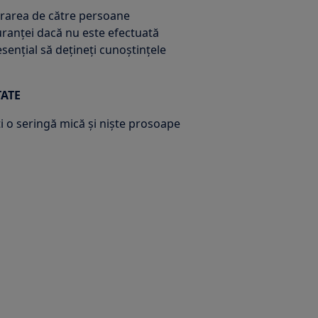
ararea de către persoane
ranței dacă nu este efectuată
sențial să dețineți cunoștințele
TATE
iți o seringă mică și niște prosoape