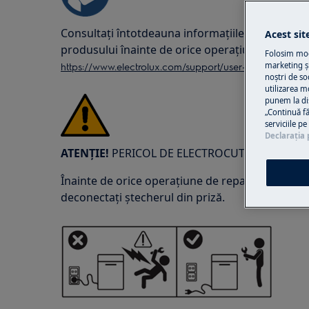
Consultați întotdeauna informațiile de siguranță
Acest sit
produsului înainte de orice operațiune de repara
Folosim modu
https://www.electrolux.com/support/user-manuals/
marketing și
noștri de so
utilizarea m
punem la di
„Continuă fă
serviciile p
Declaraţia 
ATENȚIE!
PERICOL DE ELECTROCUTARE
Înainte de orice operațiune de reparație sau într
deconectați ștecherul din priză.