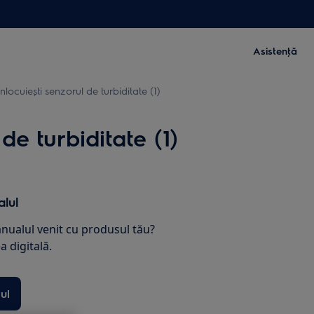
Asistenţă
ocuiești senzorul de turbiditate (1)
e turbiditate (1)
lul
nualul venit cu produsul tău?
 digitală.
ul