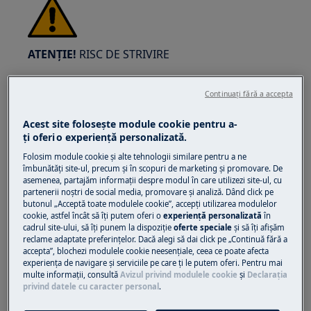
ATENȚIE!
RISC DE STRIVIRE
Continuați fără a accepta
Acest site folosește module cookie pentru a-
ţi oferi o experienţă personalizată.
Purtați mănuși de protecție dacă efectuați
Folosim module cookie și alte tehnologii similare pentru a ne
lucrări de întreținere sau reparații care implică
îmbunătăţi site-ul, precum și în scopuri de marketing și promovare. De
curele.
asemenea, partajăm informaţii despre modul în care utilizezi site-ul, cu
partenerii noștri de social media, promovare și analiză. Dând click pe
butonul „Acceptă toate modulele cookie”, accepţi utilizarea modulelor
cookie, astfel încât să îţi putem oferi o
experienţă personalizată
în
cadrul site-ului, să îţi punem la dispoziţie
oferte speciale
și să îţi afișăm
reclame adaptate preferinţelor. Dacă alegi să dai click pe „Continuă fără a
accepta”, blochezi modulele cookie neesenţiale, ceea ce poate afecta
experienţa de navigare și serviciile pe care ţi le putem oferi. Pentru mai
ATENȚIE!
PERICOL DE SUFFOCARE
multe informaţii, consultă
Avizul privind modulele cookie
și
Declaraţia
privind datele cu caracter personal
.
Piese mici, nu sunt pentru copiii sub 3 ani.