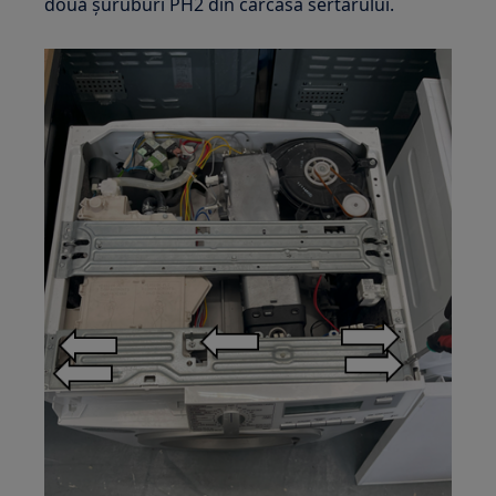
două șuruburi PH2 din carcasa sertarului.