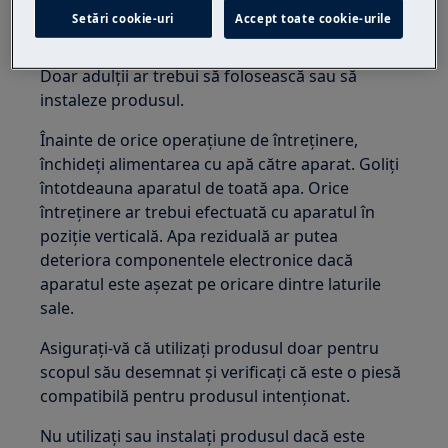
Păstrați toate piesele mici și ambalajele departe
Setări cookie-uri
Accept toate cookie-urile
de accesul copiilor.
Doar adulții ar trebui să folosească sau să
instaleze produsul.
Înainte de orice operațiune de întreținere,
închideți alimentarea cu apă către aparat. Goliți
întotdeauna aparatul de toată apa. Orice
întreținere ar trebui efectuată cu aparatul în
poziție verticală. Apa reziduală ar putea
deteriora componentele electronice dacă
aparatul este așezat pe oricare dintre laturile
sale.
Asigurați-vă că utilizați produsul doar pentru
scopul său desemnat și verificați că este o piesă
compatibilă pentru produsul intenționat.
Nu utilizați sau instalați produsul dacă este