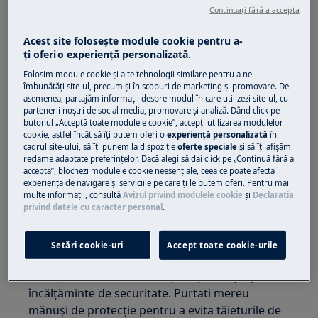
Continuați fără a accepta
Acest site folosește module cookie pentru a-
ţi oferi o experienţă personalizată.
Folosim module cookie și alte tehnologii similare pentru a ne
îmbunătăţi site-ul, precum și în scopuri de marketing și promovare. De
asemenea, partajăm informaţii despre modul în care utilizezi site-ul, cu
partenerii noștri de social media, promovare și analiză. Dând click pe
butonul „Acceptă toate modulele cookie”, accepţi utilizarea modulelor
ATENȚIE!
RISC DE ACCIDENTARE
cookie, astfel încât să îţi putem oferi o
experienţă personalizată
în
cadrul site-ului, să îţi punem la dispoziţie
oferte speciale
și să îţi afișăm
reclame adaptate preferinţelor. Dacă alegi să dai click pe „Continuă fără a
accepta”, blochezi modulele cookie neesenţiale, ceea ce poate afecta
experienţa de navigare și serviciile pe care ţi le putem oferi. Pentru mai
multe informaţii, consultă
Avizul privind modulele cookie
și
Declaraţia
privind datele cu caracter personal
.
Întotdeauna fiți precauți când mutați
electrocasnice. Pentru electrocasnicele grele
Setări cookie-uri
Accept toate cookie-urile
este cel mai sigur ca două persoane să le mute.
Folosiți întotdeauna mănuși de protecție și
încălțăminte de securitate. Purtati mereu
mănuși de protecție pentru a evita tăieturile de