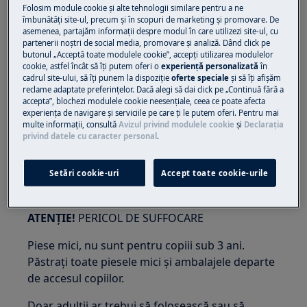
ATENȚIE!
RISC DE STRIVIRE
Folosim module cookie și alte tehnologii similare pentru a ne
îmbunătăţi site-ul, precum și în scopuri de marketing și promovare. De
asemenea, partajăm informaţii despre modul în care utilizezi site-ul, cu
partenerii noștri de social media, promovare și analiză. Dând click pe
butonul „Acceptă toate modulele cookie”, accepţi utilizarea modulelor
cookie, astfel încât să îţi putem oferi o
experienţă personalizată
în
cadrul site-ului, să îţi punem la dispoziţie
oferte speciale
și să îţi afișăm
reclame adaptate preferinţelor. Dacă alegi să dai click pe „Continuă fără a
Purtați mănuși de protecție dacă efectuați
accepta”, blochezi modulele cookie neesenţiale, ceea ce poate afecta
lucrări de întreținere sau reparații care implică
experienţa de navigare și serviciile pe care ţi le putem oferi. Pentru mai
curele.
multe informaţii, consultă
Avizul privind modulele cookie
și
Declaraţia
privind datele cu caracter personal
.
Setări cookie-uri
Accept toate cookie-urile
ATENȚIE!
PERICOL DE SUFFOCARE
Piese mici, nu sunt pentru copiii sub 3 ani.
Păstrați toate piesele mici și ambalajele departe
de accesul copiilor.
Doar adulții ar trebui să folosească sau să