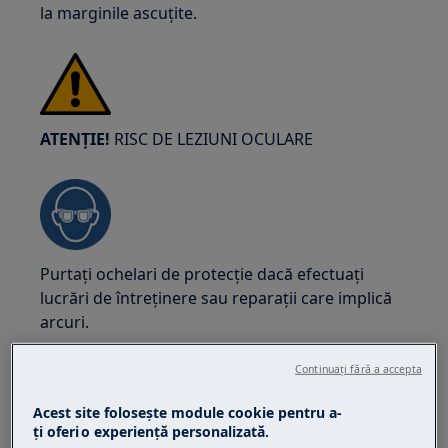
la marginile ascuțite.
ATENȚIE!
RISC DE LEZIUNI OCULARE
Purtați ochelari de protecție dacă efectuați
lucrări de întreținere sau reparații care implică
arcuri.
Continuați fără a accepta
Acest site folosește module cookie pentru a-
ţi oferi o experienţă personalizată.