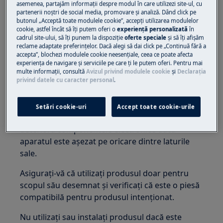
asemenea, partajăm informaţii despre modul în care utilizezi site-ul, cu
Păstrați toate piesele mici și ambalajele departe
partenerii noștri de social media, promovare și analiză. Dând click pe
de copii.
butonul „Acceptă toate modulele cookie”, accepţi utilizarea modulelor
cookie, astfel încât să îţi putem oferi o
experienţă personalizată
în
Doar adulții ar trebui să folosească sau să
cadrul site-ului, să îţi punem la dispoziţie
oferte speciale
și să îţi afișăm
reclame adaptate preferinţelor. Dacă alegi să dai click pe „Continuă fără a
instaleze produsul.
accepta”, blochezi modulele cookie neesenţiale, ceea ce poate afecta
experienţa de navigare și serviciile pe care ţi le putem oferi. Pentru mai
Înainte de orice operațiune de întreținere,
multe informaţii, consultă
Avizul privind modulele cookie
și
Declaraţia
închideți alimentarea cu apă a aparatului. Goliți
privind datele cu caracter personal
.
întotdeauna aparatul de toată apa. Orice
întreținere trebuie efectuată cu aparatul în
Setări cookie-uri
Accept toate cookie-urile
poziție verticală. Apa reziduală ar putea
deteriora componentele electronice dacă
aparatul este așezat pe oricare dintre laturile
sale.
Asigurați-vă că utilizați produsul doar pentru
scopul său desemnat și verificați că este o piesă
compatibilă pentru produsul intenționat.
Nu utilizați sau instalați produsul dacă este