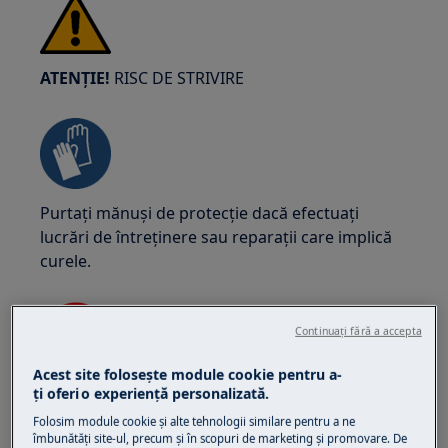
ATENȚIE!
RISC DE STRIVIRE
Purtați mănuși de protecție dacă efectuați
lucrări de întreținere sau reparații care implică
curele.
Continuați fără a accepta
Acest site folosește module cookie pentru a-
ţi oferi o experienţă personalizată.
ATENȚIE!
PERICOL DE SUFFOCARE
Folosim module cookie și alte tehnologii similare pentru a ne
Piese mici, nu sunt pentru copiii sub 3 ani.
îmbunătăţi site-ul, precum și în scopuri de marketing și promovare. De