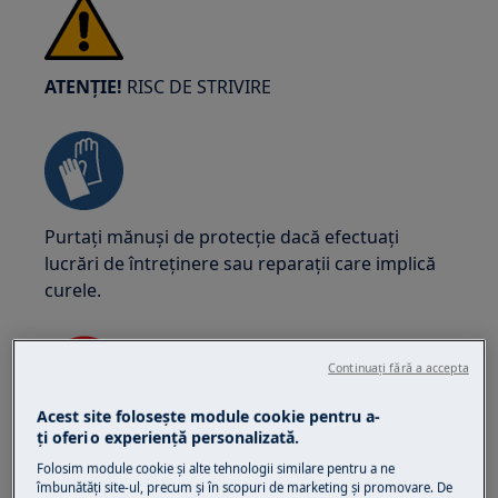
ATENȚIE!
RISC DE STRIVIRE
Purtați mănuși de protecție dacă efectuați
lucrări de întreținere sau reparații care implică
curele.
Continuați fără a accepta
Acest site folosește module cookie pentru a-
ţi oferi o experienţă personalizată.
ATENȚIE!
PERICOL DE SUFFOCARE
Folosim module cookie și alte tehnologii similare pentru a ne
Piese mici, nu sunt pentru copiii sub 3 ani.
îmbunătăţi site-ul, precum și în scopuri de marketing și promovare. De