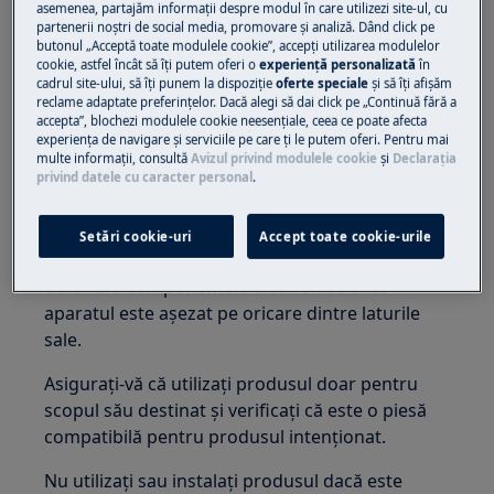
asemenea, partajăm informaţii despre modul în care utilizezi site-ul, cu
Păstrați toate piesele mici și ambalajele departe
partenerii noștri de social media, promovare și analiză. Dând click pe
de accesul copiilor.
butonul „Acceptă toate modulele cookie”, accepţi utilizarea modulelor
cookie, astfel încât să îţi putem oferi o
experienţă personalizată
în
Doar adulții ar trebui să folosească sau să
cadrul site-ului, să îţi punem la dispoziţie
oferte speciale
și să îţi afișăm
reclame adaptate preferinţelor. Dacă alegi să dai click pe „Continuă fără a
instaleze produsul.
accepta”, blochezi modulele cookie neesenţiale, ceea ce poate afecta
experienţa de navigare și serviciile pe care ţi le putem oferi. Pentru mai
Înainte de orice operațiune de întreținere,
multe informaţii, consultă
Avizul privind modulele cookie
și
Declaraţia
închideți alimentarea cu apă către aparat. Goliți
privind datele cu caracter personal
.
întotdeauna aparatul de toată apa. Orice
întreținere ar trebui efectuată cu aparatul în
Setări cookie-uri
Accept toate cookie-urile
poziție verticală. Apa reziduală ar putea
deteriora componentele electronice dacă
aparatul este așezat pe oricare dintre laturile
sale.
Asigurați-vă că utilizați produsul doar pentru
scopul său destinat și verificați că este o piesă
compatibilă pentru produsul intenționat.
Nu utilizați sau instalați produsul dacă este