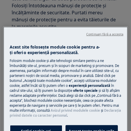
Folosiți întotdeauna mănuși de protecție și
încălțăminte de securitate. Purtati mereu
mănuși de protecție pentru a evita tăieturile de
la marginile ascuțite.
Continuați fără a accepta
Acest site folosește module cookie pentru a-
ţi oferi o experienţă personalizată.
Folosim module cookie și alte tehnologii similare pentru a ne
ATENȚIE!
RISC DE LEZIUNI OCULARE
îmbunătăţi site-ul, precum și în scopuri de marketing și promovare. De
asemenea, partajăm informaţii despre modul în care utilizezi site-ul, cu
partenerii noștri de social media, promovare și analiză. Dând click pe
butonul „Acceptă toate modulele cookie”, accepţi utilizarea modulelor
cookie, astfel încât să îţi putem oferi o
experienţă personalizată
în
cadrul site-ului, să îţi punem la dispoziţie
oferte speciale
și să îţi afișăm
reclame adaptate preferinţelor. Dacă alegi să dai click pe „Continuă fără a
accepta”, blochezi modulele cookie neesenţiale, ceea ce poate afecta
Purtați ochelari de protecție dacă efectuați
experienţa de navigare și serviciile pe care ţi le putem oferi. Pentru mai
lucrări de întreținere sau reparații care implică
multe informaţii, consultă
Avizul privind modulele cookie
și
Declaraţia
privind datele cu caracter personal
.
arcuri.