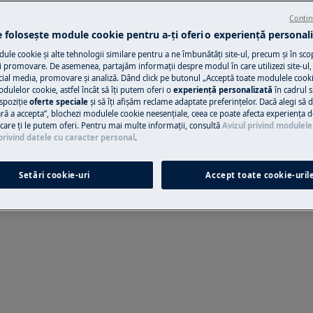
manuals/
Contin
e folosește module cookie pentru a-ţi oferi o experienţă personali
Solicită asisten
le cookie și alte tehnologii similare pentru a ne îmbunătăţi site-ul, precum și în sco
 promovare. De asemenea, partajăm informaţii despre modul în care utilizezi site-ul, 
Ai o problemă cu a
cial media, promovare și analiză. Dând click pe butonul „Acceptă toate modulele cooki
odulelor cookie, astfel încât să îţi putem oferi o
experienţă personalizată
în cadrul si
nu o poţi rezolva 
spoziţie
oferte speciale
și să îţi afișăm reclame adaptate preferinţelor. Dacă alegi să d
ul Electrolux și sol
ră a accepta”, blochezi modulele cookie neesenţiale, ceea ce poate afecta experienţa d
eținere, opriți aparatul și
e care ţi le putem oferi. Pentru mai multe informaţii, consultă
Avizul privind modulele
privind datele cu caracter personal
.
Programează se
Setări cookie-uri
Accept toate cookie-uril