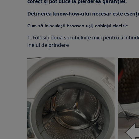
corect și pot duce la pierderea garanției.
Deținerea know-how-ului necesar este esenți
Cum să înlocuiești broasca ușii, cablajul electric
1. Folosiți două șurubelnițe mici pentru a întind
inelul de prindere