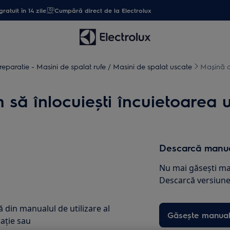
gratuit în 14 zile
Cumpără direct de la Electrolux
 reparatie - Masini de spalat rufe / Masini de spalat uscate
Mașină de
ă înlocuiești încuietoarea uși
Descarcă manua
Nu mai găsești ma
Descarcă versiunea
 din manualul de utilizare al
Găsește manual
ație sau