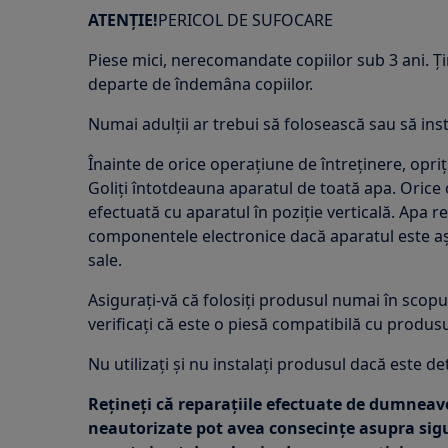
ATENȚIE!
PERICOL DE SUFOCARE
Piese mici, nerecomandate copiilor sub 3 ani. Ți
departe de îndemâna copiilor.
Numai adulții ar trebui să folosească sau să ins
Înainte de orice operațiune de întreținere, opri
Goliți întotdeauna aparatul de toată apa. Orice
efectuată cu aparatul în poziție verticală. Apa 
componentele electronice dacă aparatul este așe
sale.
Asigurați-vă că folosiți produsul numai în scopu
verificați că este o piesă compatibilă cu produs
Nu utilizați și nu instalați produsul dacă este de
Rețineți că reparațiile efectuate de dumnea
neautorizate pot avea consecințe asupra sigu