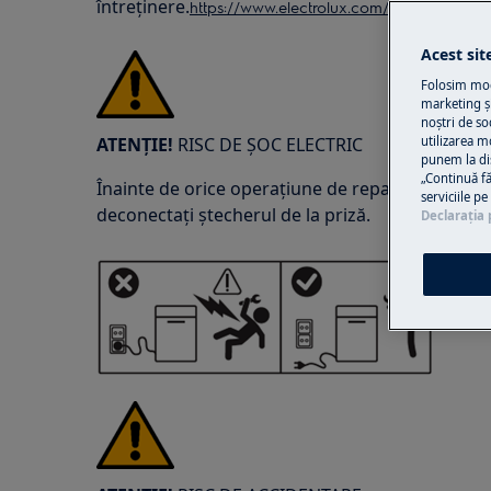
întreținere.
https://www.electrolux.com/support/user-
Acest sit
Folosim modu
marketing și
noștri de so
ATENȚIE!
RISC DE ȘOC ELECTRIC
utilizarea m
punem la di
„Continuă fă
Înainte de orice operațiune de reparație sau într
serviciile p
deconectați ștecherul de la priză.
Declaraţia 