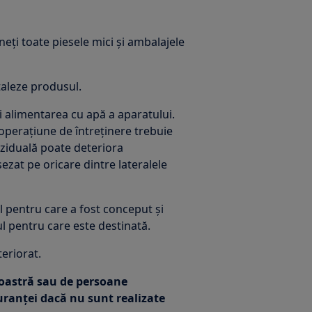
neți toate piesele mici și ambalajele
taleze produsul.
ți alimentarea cu apă a aparatului.
 operațiune de întreținere trebuie
reziduală poate deteriora
zat pe oricare dintre lateralele
l pentru care a fost conceput și
ul pentru care este destinată.
teriorat.
voastră sau de persoane
ranței dacă nu sunt realizate