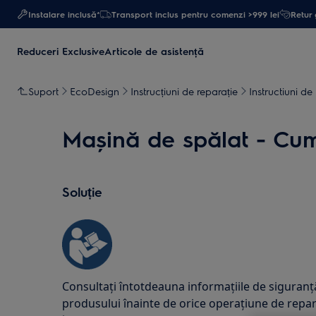
Instalare inclusă*
Transport inclus pentru comenzi >999 lei
Retur 
Reduceri Exclusive
Articole de asistență
Suport
EcoDesign
Instrucțiuni de reparație
Instructiuni de
Mașină de spălat - Cum s
Soluție
Consultați întotdeauna informațiile de siguranță
produsului înainte de orice operațiune de repar