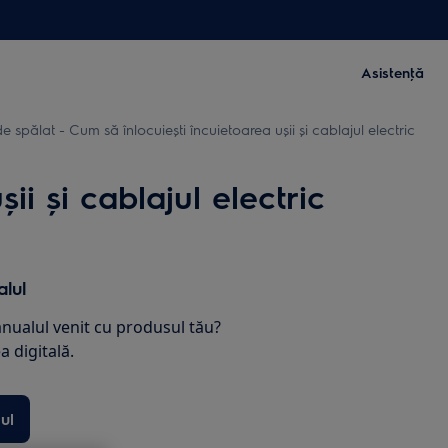
Asistenţă
 spălat - Cum să înlocuiești încuietoarea ușii și cablajul electric
i și cablajul electric
lul
nualul venit cu produsul tău?
 digitală.
ul