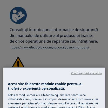
Consultați întotdeauna informațiile de siguranță
din manualul de utilizare al produsului înainte
de orice operațiune de reparație sau întreținere.
https://www.electrolux.com/support/user-manuals/
Continuați fără a accepta
ATENȚIE!
PERICOL DE ELECTROCUTARE
Acest site folosește module cookie pentru a-
Înainte de orice operațiune de reparație sau
ţi oferi o experienţă personalizată.
întreținere, dezactivați aparatul și deconectați
Folosim module cookie și alte tehnologii similare pentru a ne
ștecherul din priză.
îmbunătăţi site-ul, precum și în scopuri de marketing și promovare. De
asemenea, partajăm informaţii despre modul în care utilizezi site-ul, cu
partenerii noștri de social media, promovare și analiză. Dând click pe