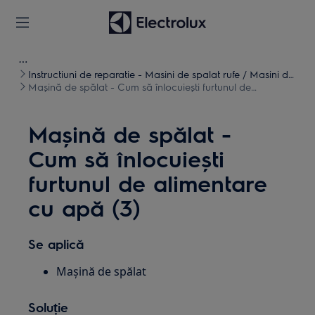
Instructiuni de reparatie - Masini de spalat rufe / Masini de
spalat uscate
Mașină de spălat - Cum să înlocuiești furtunul de
alimentare cu apă (3)
Mașină de spălat -
Cum să înlocuiești
furtunul de alimentare
cu apă (3)
Se aplică
Mașină de spălat
Soluție