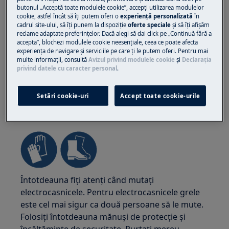
butonul „Acceptă toate modulele cookie”, accepţi utilizarea modulelor
cookie, astfel încât să îţi putem oferi o
experienţă personalizată
în
cadrul site-ului, să îţi punem la dispoziţie
oferte speciale
și să îţi afișăm
reclame adaptate preferinţelor. Dacă alegi să dai click pe „Continuă fără a
accepta”, blochezi modulele cookie neesenţiale, ceea ce poate afecta
experienţa de navigare și serviciile pe care ţi le putem oferi. Pentru mai
multe informaţii, consultă
Avizul privind modulele cookie
și
Declaraţia
privind datele cu caracter personal
.
Setări cookie-uri
Accept toate cookie-urile
ATENȚIE!
RISC DE ACCIDENTARE
Întotdeauna fiți atenți când mutați
electrocasnicele. Pentru electrocasnicele grele
este cel mai sigur ca două persoane să le mute.
Folosiți întotdeauna mănuși de protecție și