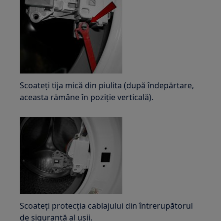
Scoateți tija mică din piulita (după îndepărtare,
aceasta rămâne în poziție verticală).
Scoateți protecția cablajului din întrerupătorul
de siguranță al ușii.