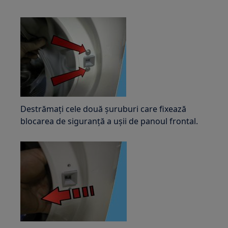
Destrămați cele două șuruburi care fixează
blocarea de siguranță a ușii de panoul frontal.