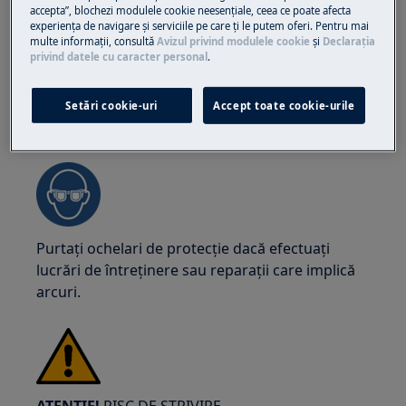
la marginile ascuțite.
accepta”, blochezi modulele cookie neesenţiale, ceea ce poate afecta
experienţa de navigare și serviciile pe care ţi le putem oferi. Pentru mai
multe informaţii, consultă
Avizul privind modulele cookie
și
Declaraţia
privind datele cu caracter personal
.
Setări cookie-uri
Accept toate cookie-urile
ATENȚIE!
RISC DE LEZIUNI OCULARE
Purtați ochelari de protecție dacă efectuați
lucrări de întreținere sau reparații care implică
arcuri.