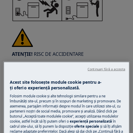
ATENȚIE!
RISC DE ACCIDENTARE
Continuați fără a accepta
Acest site folosește module cookie pentru a-
ţi oferi o experienţă personalizată.
Întotdeauna fiți precauți când mutați
Folosim module cookie și alte tehnologii similare pentru a ne
electrocasnice. Pentru electrocasnicele grele
îmbunătăţi site-ul, precum și în scopuri de marketing și promovare. De
asemenea, partajăm informaţii despre modul în care utilizezi site-ul, cu
este cel mai sigur ca două persoane să le mute.
partenerii noștri de social media, promovare și analiză. Dând click pe
Folosiți întotdeauna mănuși de protecție și
butonul „Acceptă toate modulele cookie”, accepţi utilizarea modulelor
cookie, astfel încât să îţi putem oferi o
experienţă personalizată
în
încălțăminte de securitate. Purtati mereu
cadrul site-ului, să îţi punem la dispoziţie
oferte speciale
și să îţi afișăm
mănuși de protecție pentru a evita tăieturile de
reclame adaptate preferinţelor. Dacă alegi să dai click pe „Continuă fără a