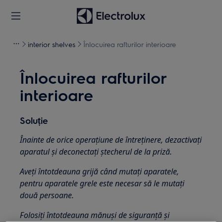
interior shelves
Înlocuirea rafturilor interioare
Înlocuirea rafturilor
interioare
Soluție
Înainte de orice operațiune de întreținere, dezactivați
aparatul și deconectați ștecherul de la
priză.
Aveți întotdeauna grijă când mutați aparatele,
pentru aparatele grele este necesar să le mutați
două persoane.
Folosiți întotdeauna mănuși de siguranță și