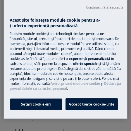
încălțăminte închisă.
Continuați fără a accepta
Vă rugăm să rețineți că autorepararea sau reparația
Acest site folosește module cookie pentru a-
neprofesională poate avea consecințe de siguranță
ţi oferi o experienţă personalizată.
dacă nu este efectuată corect
Folosim module cookie și alte tehnologii similare pentru a ne
îmbunătăţi site-ul, precum și în scopuri de marketing și promovare. De
I
nterior rafturi
de
înlocuire
asemenea, partajăm informaţii despre modul în care utilizezi site-ul, cu
partenerii noștri de social media, promovare și analiză. Dând click pe
Există diferite tipuri de rafturi, iar descrierea și
butonul „Acceptă toate modulele cookie”, accepţi utilizarea modulelor
imaginile oferă suport pentru identificarea
cookie, astfel încât să îţi putem oferi o
experienţă personalizată
în
cadrul site-ului, să îţi punem la dispoziţie
oferte speciale
și să îţi afișăm
raftului și a procesului de înlocuire a
reclame adaptate preferinţelor. Dacă alegi să dai click pe „Continuă fără a
corespondentului.
accepta”, blochezi modulele cookie neesenţiale, ceea ce poate afecta
experienţa de navigare și serviciile pe care ţi le putem oferi. Pentru mai
multe informaţii, consultă
Avizul privind modulele cookie
și
Declaraţia
Rafturi mobile
privind datele cu caracter personal
.
Pereții frigiderului sunt echipați cu o serie de
alergători, astfel încât rafturile să poată fi
Setări cookie-uri
Accept toate cookie-urile
îndepărtate trăgându-l afară și poziționat după
cum doriți.