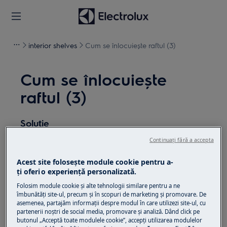
interior shelves
Cum se înlocuiește raftul (3)
Cum se înlocuiește
raftul (3)
Soluție
Continuați fără a accepta
Înainte de orice operațiune de întreținere, dezactivați
aparatul și deconectați ștecherul de la
priză.
Acest site folosește module cookie pentru a-
ţi oferi o experienţă personalizată.
Aveți întotdeauna grijă când mutați aparatele,
Folosim module cookie și alte tehnologii similare pentru a ne
pentru aparatele grele este necesar să le mutați
îmbunătăţi site-ul, precum și în scopuri de marketing și promovare. De
două persoane.
asemenea, partajăm informaţii despre modul în care utilizezi site-ul, cu
partenerii noștri de social media, promovare și analiză. Dând click pe
Folosiți întotdeauna mănuși de siguranță și
butonul „Acceptă toate modulele cookie”, accepţi utilizarea modulelor