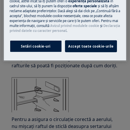
cookie, astfel încât să îţi putem oferi o
experienţă personalizată
în
încălțăminte închisă.
cadrul site-ului, să îţi punem la dispoziţie
oferte speciale
și să îţi afișăm
reclame adaptate preferinţelor. Dacă alegi să dai click pe „Continuă fără a
Vă rugăm să rețineți că autorepararea sau reparația
accepta”, blochezi modulele cookie neesenţiale, ceea ce poate afecta
neprofesională poate avea consecințe de siguranță
experienţa de navigare și serviciile pe care ţi le putem oferi. Pentru mai
multe informaţii, consultă
Avizul privind modulele cookie
și
Declaraţia
dacă nu este efectuată corect
privind datele cu caracter personal
.
Rafturi mobile
Setări cookie-uri
Accept toate cookie-urile
Pereții compartimentului frigiderului sunt
echipați cu o serie de alergări, astfel încât
rafturile să poată fi poziționate după cum doriți.
Pentru a asigura o circulație corectă a aerului,
nu mișcați raftul de sticlă deasupra sertarului