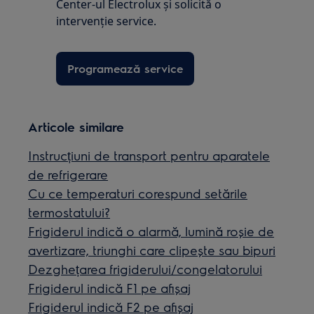
Center-ul Electrolux și solicită o
intervenţie service.
Programează service
Articole similare
Instrucțiuni de transport pentru aparatele
de refrigerare
Cu ce temperaturi corespund setările
termostatului?
Frigiderul indică o alarmă, lumină roșie de
avertizare, triunghi care clipește sau bipuri
Dezghețarea frigiderului/congelatorului
Frigiderul indică F1 pe afișaj
Frigiderul indică F2 pe afișaj