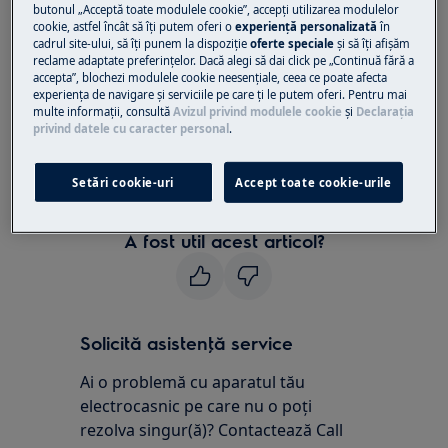
butonul „Acceptă toate modulele cookie”, accepţi utilizarea modulelor
cookie, astfel încât să îţi putem oferi o
experienţă personalizată
în
Rezolvare:
cadrul site-ului, să îţi punem la dispoziţie
oferte speciale
și să îţi afișăm
reclame adaptate preferinţelor. Dacă alegi să dai click pe „Continuă fără a
1. Contactați un Centru de service autorizat.
accepta”, blochezi modulele cookie neesenţiale, ceea ce poate afecta
experienţa de navigare și serviciile pe care ţi le putem oferi. Pentru mai
Mesajul de eroare F8 pe afișaj indică o problemă
multe informaţii, consultă
Avizul privind modulele cookie
și
Declaraţia
privind datele cu caracter personal
.
la sistemul de dezghețare.
Vă recomandăm să solicitați vizita unui
Setări cookie-uri
Accept toate cookie-urile
tehnician de service.
A fost util acest articol?
Solicită asistenţă service
Ai o problemă cu aparatul tău
electrocasnic pe care nu o poţi
rezolva singur(ă)? Contactează Call