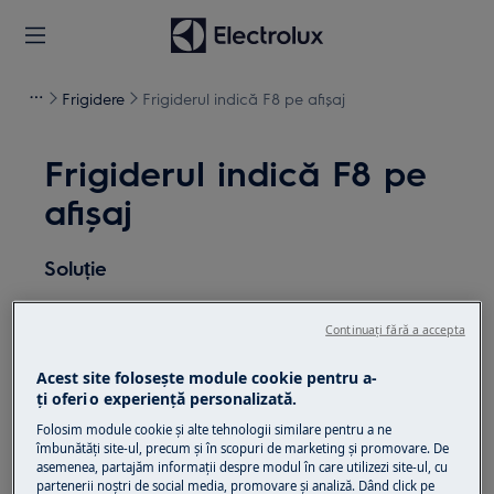
Frigidere
Frigiderul indică F8 pe afișaj
Frigiderul indică F8 pe
afișaj
Soluție
Problemă:
Continuați fără a accepta
Mesajul de eroare F8 pe afișajul
Acest site folosește module cookie pentru a-
frigiderului / combinei frigorifice
ţi oferi o experienţă personalizată.
Se aplică la:
Folosim module cookie și alte tehnologii similare pentru a ne
îmbunătăţi site-ul, precum și în scopuri de marketing și promovare. De
Frigider
asemenea, partajăm informaţii despre modul în care utilizezi site-ul, cu
partenerii noștri de social media, promovare și analiză. Dând click pe
Frigider/congelator