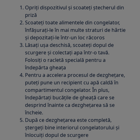
Opriți dispozitivul și scoateți ștecherul din
priză
Scoateți toate alimentele din congelator,
înfășurați-le în mai multe straturi de hârtie
și depozitați-le într-un loc răcoros
Lăsați ușa deschisă, scoateți dopul de
scurgere și colectați apa într-o tavă.
Folosiți o racletă specială pentru a
îndepărta gheața
Pentru a accelera procesul de dezghețare,
puteți pune un recipient cu apă caldă în
compartimentul congelator. În plus,
îndepărtați bucățile de gheață care se
desprind înainte ca dezghețarea să se
încheie.
După ce dezghețarea este completă,
ștergeți bine interiorul congelatorului și
înlocuiți dopul de scurgere