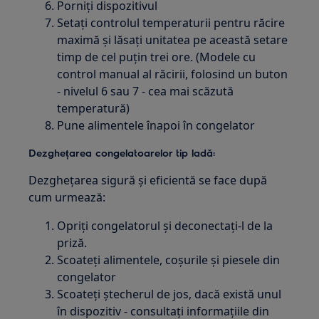
Porniți dispozitivul
Setați controlul temperaturii pentru răcire
maximă și lăsați unitatea pe această setare
timp de cel puțin trei ore. (Modele cu
control manual al răcirii, folosind un buton
- nivelul 6 sau 7 - cea mai scăzută
temperatură)
Pune alimentele înapoi în congelator
Dezghețarea congelatoarelor tip ladă:
Dezghețarea sigură și eficientă se face după
cum urmează:
Opriți congelatorul și deconectați-l de la
priză.
Scoateți alimentele, coșurile și piesele din
congelator
Scoateți ștecherul de jos, dacă există unul
în dispozitiv - consultați informațiile din