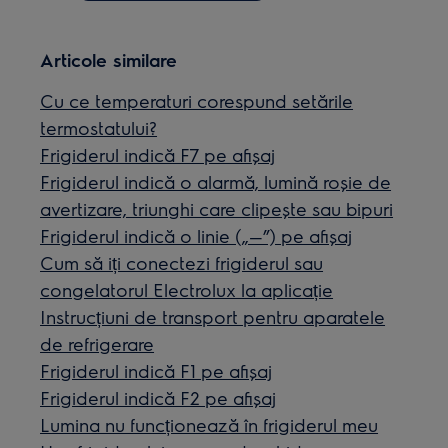
Articole similare
Cu ce temperaturi corespund setările
termostatului?
Frigiderul indică F7 pe afișaj
Frigiderul indică o alarmă, lumină roșie de
avertizare, triunghi care clipește sau bipuri
Frigiderul indică o linie („—”) pe afișaj
Cum să iți conectezi frigiderul sau
congelatorul Electrolux la aplicație
Instrucțiuni de transport pentru aparatele
de refrigerare
Frigiderul indică F1 pe afișaj
Frigiderul indică F2 pe afișaj
Lumina nu funcționează în frigiderul meu