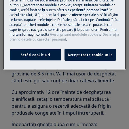
partenerii noștri de social media, promovare și analiză. Dând click pe
obicei durează 4-6 ore
butonul „Acceptă toate modulele cookie”, accepţi utilizarea modulelor
cookie, astfel încât să îţi putem oferi o
experienţă personalizată
în
cadrul site-ului, să îţi punem la dispoziţie
oferte speciale
și să îţi afișăm
Nu folosiți niciodată obiecte ascuțite pentru a
reclame adaptate preferinţelor. Dacă alegi să dai click pe „Continuă fără a
îndepărta gheața! Acest lucru poate deteriora
accepta”, blochezi modulele cookie neesenţiale, ceea ce poate afecta
experienţa de navigare și serviciile pe care ţi le putem oferi. Pentru mai
dispozitivul sau poate cauza scurgeri în
multe informaţii, consultă
Avizul privind modulele cookie
și
Declaraţia
sistemul de răcire!
privind datele cu caracter personal
.
Dezghețarea congelatorului:
Setări cookie-uri
Accept toate cookie-urile
Congelatorul trebuie dezghețat atunci când
stratul de gheață de pe părțile laterale atinge o
grosime de 3-5 mm. Va fi mai ușor de dezghețat
când este gol sau conține doar câteva alimente
Cu aproximativ 12 ore înainte de dezghețarea
planificată, setați o temperatură mai scăzută
pentru a asigura o rezervă adecvată de frig în
produsele congelate în timpul întreruperii.
Îndepărtați gheața după cum urmează: