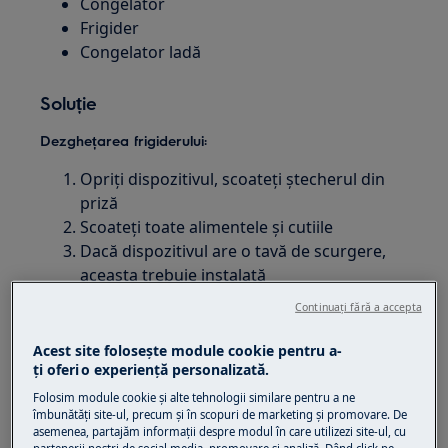
Congelator
Frigider
Congelator ladă
Soluție
Dezghețarea frigiderului:
Opriți dispozitivul, scoateți ștecherul din
priză
Scoateți toate alimentele și cutiile
Dacă dispozitivul are o tavă de scurgere,
aceasta trebuie instalată
Dezghețați lăsând ușa deschisă
Continuați fără a accepta
Ștergeți interiorul cu o cârpă umedă
Scoateți scurgerea și înlocuiți cutiile
Acest site folosește module cookie pentru a-
ţi oferi o experienţă personalizată.
Închideți ușa și reconectați ștecherul la
priză
Folosim module cookie și alte tehnologii similare pentru a ne
îmbunătăţi site-ul, precum și în scopuri de marketing și promovare. De
Porniți din nou produsul și așteptați până
asemenea, partajăm informaţii despre modul în care utilizezi site-ul, cu
când ajunge la temperatura setată. De