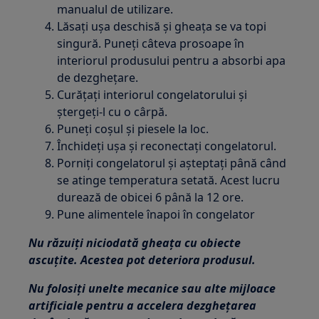
manualul de utilizare.
Lăsați ușa deschisă și gheața se va topi
singură. Puneți câteva prosoape în
interiorul produsului pentru a absorbi apa
de dezghețare.
Curățați interiorul congelatorului și
ștergeți-l cu o cârpă.
Puneți coșul și piesele la loc.
Închideți ușa și reconectați congelatorul.
Porniți congelatorul și așteptați până când
se atinge temperatura setată. Acest lucru
durează de obicei 6 până la 12 ore.
Pune alimentele înapoi în congelator
Nu răzuiți niciodată gheața cu obiecte
ascuțite. Acestea pot deteriora produsul.
Nu folosiți unelte mecanice sau alte mijloace
artificiale pentru a accelera dezghețarea