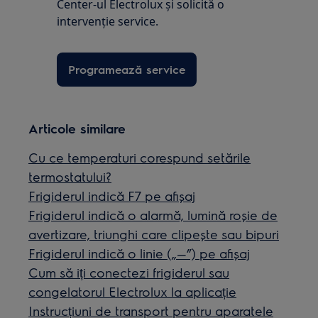
Center-ul Electrolux și solicită o
intervenţie service.
Programează service
Articole similare
Cu ce temperaturi corespund setările
termostatului?
Frigiderul indică F7 pe afișaj
Frigiderul indică o alarmă, lumină roșie de
avertizare, triunghi care clipește sau bipuri
Frigiderul indică o linie („—”) pe afișaj
Cum să iți conectezi frigiderul sau
congelatorul Electrolux la aplicație
Instrucțiuni de transport pentru aparatele