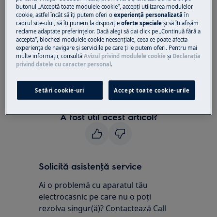
butonul „Acceptă toate modulele cookie”, accepţi utilizarea modulelor
cookie, astfel încât să îţi putem oferi o
experienţă personalizată
în
Rezolvare:
cadrul site-ului, să îţi punem la dispoziţie
oferte speciale
și să îţi afișăm
reclame adaptate preferinţelor. Dacă alegi să dai click pe „Continuă fără a
1. Contactați un Centru de service autorizat
accepta”, blochezi modulele cookie neesenţiale, ceea ce poate afecta
experienţa de navigare și serviciile pe care ţi le putem oferi. Pentru mai
Mesajul de eroare F1 sau F2 de pe afișaj indică o
multe informaţii, consultă
Avizul privind modulele cookie
și
Declaraţia
privind datele cu caracter personal
.
problemă la termostat.
Vă recomandăm să solicitați vizita unui
Setări cookie-uri
Accept toate cookie-urile
tehnician de service.
A fost util acest articol?
Solicită asistenţă service
Ai o problemă cu aparatul tău
electrocasnic pe care nu o poţi
rezolva singur(ă)? Contactează Call