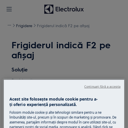
Frigidere
Frigiderul indică F2 pe afișaj
Frigiderul indică F2 pe
afișaj
Soluție
Problemă:
Continuați fără a accepta
Frigiderul / Combina frigorifică afișează
mesajul de eroare F1 sau F2 pe panou
Acest site folosește module cookie pentru a-
ţi oferi o experienţă personalizată.
Se aplică la:
Folosim module cookie și alte tehnologii similare pentru a ne
îmbunătăţi site-ul, precum și în scopuri de marketing și promovare. De
Frigider
asemenea, partajăm informaţii despre modul în care utilizezi site-ul, cu
Combină frigorifică
partenerii noștri de social media, promovare și analiză. Dând click pe