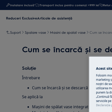
Instalare inclusă*
Transport inclus pentru comenzi >999 lei
Retur 
Reduceri Exclusive
Articole de asistență
Suport
Spalare vase
Masini de spalat vase
Cum se încarc
Cum se încarcă și se d
Soluție
Acest sit
Folosim modu
Întrebare
marketing și
noștri de so
Cum se încarcă și se descarcă mașina de s
utilizarea m
punem la di
Se aplică la
„Continuă fă
serviciile p
Declaraţia 
Mașini de spălat vase integrate