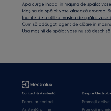
Apa curge înapoi în mașina de spălat vas
Maşina de spălat vase afişează eroarea i30
Înainte de a utiliza mașina de spălat vase
Cum să adăugați agent de clătire în mașina
Ușa mașinii de spălat vase nu stă deschisă
Contact & Asistenţă
Despre Electrolu
Formular contact
Promoţii active
Asistenţă online
Promoţii închei