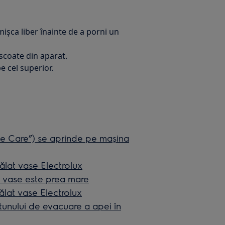
mișca liber înainte de a porni un
 scoate din aparat.
pe cel superior.
ne Care”) se aprinde pe mașina
ălat vase Electrolux
 vase este prea mare
ălat vase Electrolux
urtunului de evacuare a apei în