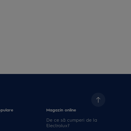
opulare
Magazin online
De ce să cumperi de la
Electrolux?