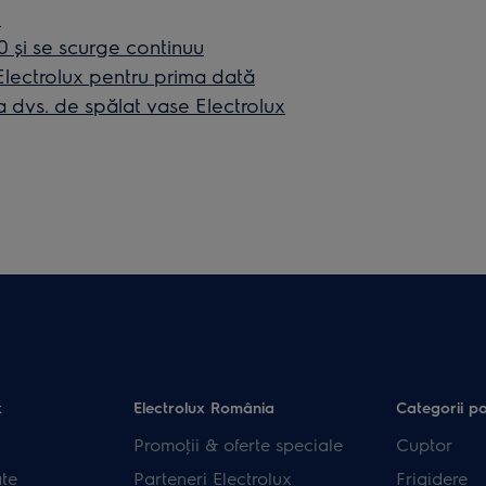
e
 şi se scurge continuu
 Electrolux pentru prima dată
 dvs. de spălat vase Electrolux
x
Electrolux România
Categorii p
Promoţii & oferte speciale
Cuptor
ate
Parteneri Electrolux
Frigidere