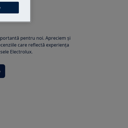
e
mportantă pentru noi. Apreciem și
cenziile care reflectă experienţa
sele Electrolux.
e