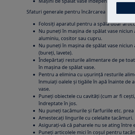
Mașini de spălat vase independente
Sfaturi generale pentru încărcarea și descărcar
Folosiți aparatul pentru a spăla doar artic
Nu puneți în mașina de spălat vase niciun a
aluminiu, cositor sau cupru.
Nu puneți în mașina de spălat vase niciun 
(bureți, lavete).
Îndepărtați resturile alimentare de pe toat
în mașina de spălat vase.
Pentru a elimina cu ușurință resturile al
înmuiați oalele și tigăile în apă înainte de
vase.
Puneți obiectele cu cavități (cum ar fi cești
îndreptate în jos.
Nu puneți tacâmurile și farfuriile etc. prea
Amestecați lingurile cu celelalte tacâmuri.
Asigurați-vă că paharele nu se ating între e
Puneți articolele mici în coșul pentru tacâ