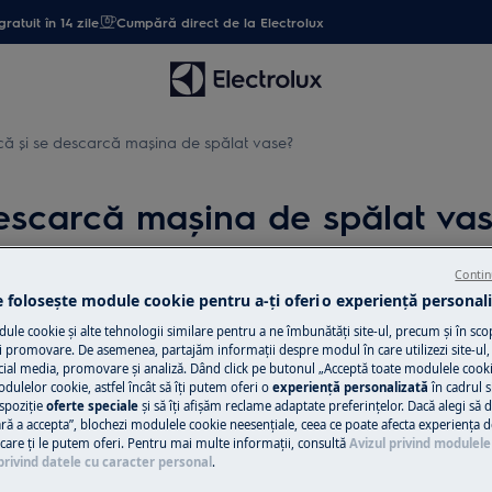
gratuit în 14 zile
Cumpără direct de la Electrolux
ă și se descarcă mașina de spălat vase?
escarcă mașina de spălat va
Contin
e folosește module cookie pentru a-ţi oferi o experienţă personali
Solicită asisten
le cookie și alte tehnologii similare pentru a ne îmbunătăţi site-ul, precum și în sco
 promovare. De asemenea, partajăm informaţii despre modul în care utilizezi site-ul, 
Ai o problemă cu a
cial media, promovare și analiză. Dând click pe butonul „Acceptă toate modulele cooki
pălat vase?
nu o poţi rezolva 
odulelor cookie, astfel încât să îţi putem oferi o
experienţă personalizată
în cadrul si
spoziţie
oferte speciale
și să îţi afișăm reclame adaptate preferinţelor. Dacă alegi să d
ul Electrolux și sol
ră a accepta”, blochezi modulele cookie neesenţiale, ceea ce poate afecta experienţa d
e care ţi le putem oferi. Pentru mai multe informaţii, consultă
Avizul privind modulele
privind datele cu caracter personal
.
Programează se