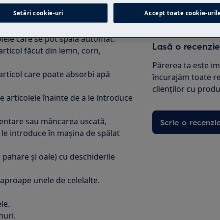
Setări cookie-uri
Accept toate cookie-uril
ea mașinii de spălat vase
olele care se pot spăla automat.
Lasă o recenzie
rticol făcut din lemn, corn,
Părerea ta este i
articol care poate absorbi apă
încurajăm toate re
clienţilor cu produ
e articolele înainte de a le introduce
imentare sau mâncarea uscată,
Scrie o recenzi
 a le introduce în mașina de spălat
, pahare și oale) cu deschiderile
 aproape unele de celelalte.
le.
muri.