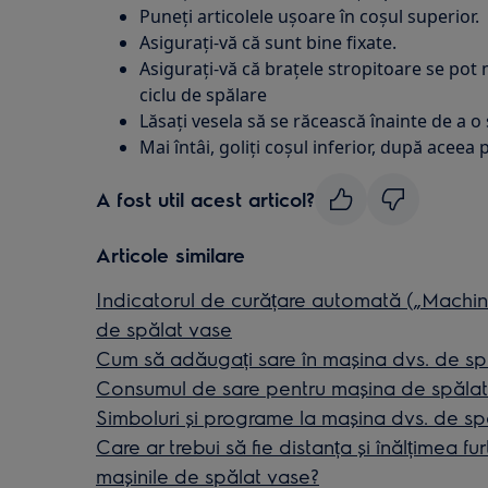
Puneți articolele ușoare în coșul superior.
Asigurați-vă că sunt bine fixate.
Asigurați-vă că brațele stropitoare se pot 
ciclu de spălare
Lăsați vesela să se răcească înainte de a o
Mai întâi, goliți coșul inferior, după aceea 
A fost util acest articol?
Articole similare
Indicatorul de curățare automată („Machi
de spălat vase
Cum să adăugați sare în mașina dvs. de sp
Consumul de sare pentru mașina de spălat
Simboluri și programe la mașina dvs. de sp
Care ar trebui să fie distanța și înălțimea f
mașinile de spălat vase?