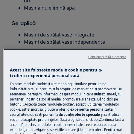
ori
Maşina nu elimină apa
Se aplică
Maşini de spălat vase integrate
Mașini de spălat vase independente
Soluție
Continuați fără a accepta
Cod de eroare i20 - problemă de scurgere a apei
Acest site folosește module cookie pentru a-
ţi oferi o experienţă personalizată.
1. Verificați dacă scurgerea chiuvetei nu este
Folosim module cookie și alte tehnologii similare pentru a ne
înfundată
îmbunătăţi site-ul, precum și în scopuri de marketing și promovare. De
asemenea, partajăm informaţii despre modul în care utilizezi site-ul, cu
2. Verificați dacă filtrul din furtunul de
partenerii noștri de social media, promovare și analiză. Dând click pe
butonul „Acceptă toate modulele cookie”, accepţi utilizarea modulelor
evacuare este înfundat
cookie, astfel încât să îţi putem oferi o
experienţă personalizată
în
cadrul site-ului, să îţi punem la dispoziţie
oferte speciale
și să îţi afișăm
3. Verificați dacă sistemul de filtrare intern
reclame adaptate preferinţelor. Dacă alegi să dai click pe „Continuă fără a
accepta”, blochezi modulele cookie neesenţiale, ceea ce poate afecta
este înfundat
experienţa de navigare și serviciile pe care ţi le putem oferi. Pentru mai