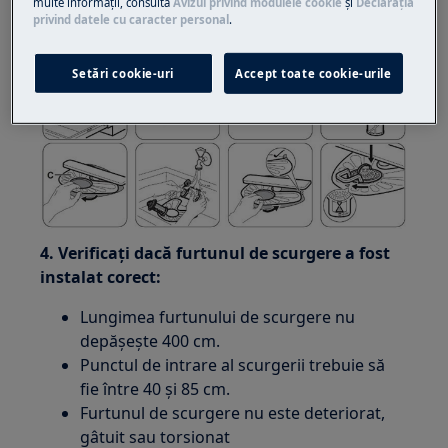
multe informaţii, consultă
Avizul privind modulele cookie
și
Declaraţia
privind datele cu caracter personal
.
Setări cookie-uri
Accept toate cookie-urile
4. Verificaţi dacă furtunul de scurgere a fost
instalat corect:
Lungimea furtunului de scurgere nu
depăşeşte 400 cm.
Punctul de intrare al scurgerii trebuie să
fie între 40 şi 85 cm.
Furtunul de scurgere nu este deteriorat,
gâtuit sau torsionat